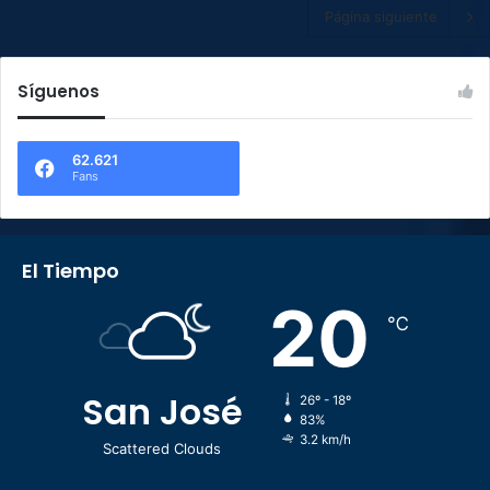
Página siguiente
Síguenos
62.621
Fans
El Tiempo
20
℃
San José
26º - 18º
83%
3.2 km/h
Scattered Clouds