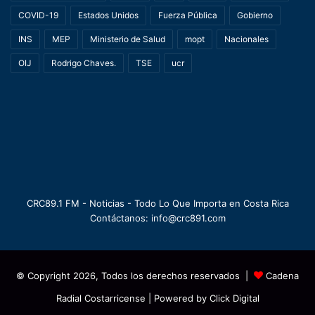
COVID-19
Estados Unidos
Fuerza Pública
Gobierno
INS
MEP
Ministerio de Salud
mopt
Nacionales
OIJ
Rodrigo Chaves.
TSE
ucr
CRC89.1 FM - Noticias - Todo Lo Que Importa en Costa Rica
Contáctanos: info@crc891.com
© Copyright 2026, Todos los derechos reservados |
Cadena
Radial Costarricense
| Powered by
Click Digital