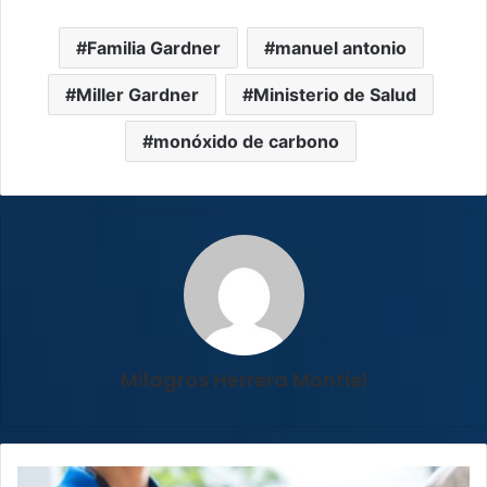
Familia Gardner
manuel antonio
Miller Gardner
Ministerio de Salud
monóxido de carbono
Milagros Herrera Montiel
Pymes