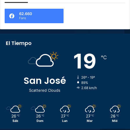
62.660
Fans
El Tiempo
19
℃
San José
26º - 19º
89%
2.68 km/h
Scattered Clouds
26
26
27
27
26
℃
℃
℃
℃
℃
Sáb
Dom
Lun
Mar
Mié