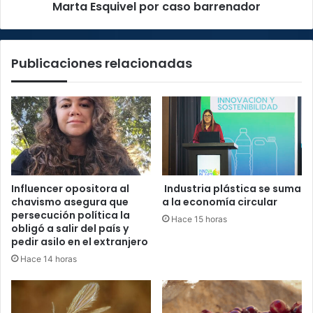
caso
Marta Esquivel por caso barrenador
barrenador
Publicaciones relacionadas
Influencer opositora al
Industria plástica se suma
chavismo asegura que
a la economía circular
persecución política la
Hace 15 horas
obligó a salir del país y
pedir asilo en el extranjero
Hace 14 horas