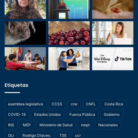
Etiquetas
asamblea legislativa
CCSS
cne
CNFL
Costa Rica
COVID-19
Estados Unidos
Fuerza Pública
Gobierno
INS
MEP
Ministerio de Salud
mopt
Nacionales
OIJ
Rodrigo Chaves.
TSE
ucr