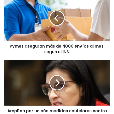
aseguran
más
de
4000
envíos
al
mes,
según
Pymes aseguran más de 4000 envíos al mes,
el
INS
según el INS
Amplían
por
un
año
medidas
cautelares
contra
Marta
Esquivel
Amplían por un año medidas cautelares contra
por