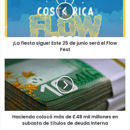
Este
25
de
junio
será
el
¡La fiesta sigue! Este 25 de junio será el Flow
Flow
Fest
Fest
Hacienda
colocó
más
de
₡48
mil
millones
en
subasta
Hacienda colocó más de ₡48 mil millones en
de
títulos
subasta de títulos de deuda interna
de