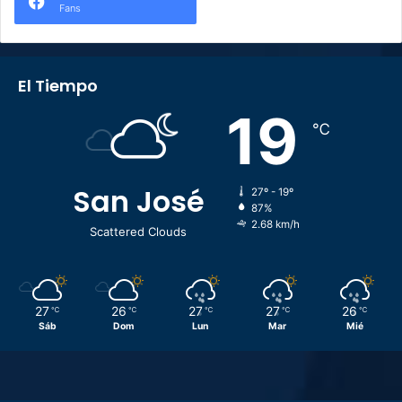
Fans
El Tiempo
19
℃
San José
27º - 19º
87%
2.68 km/h
Scattered Clouds
27
26
27
27
26
℃
℃
℃
℃
℃
Sáb
Dom
Lun
Mar
Mié