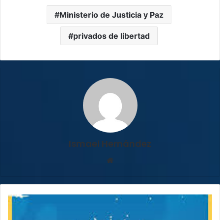
Ministerio de Justicia y Paz
privados de libertad
Ismael Hernández
Sitio
web
¡La
fiesta
sigue!