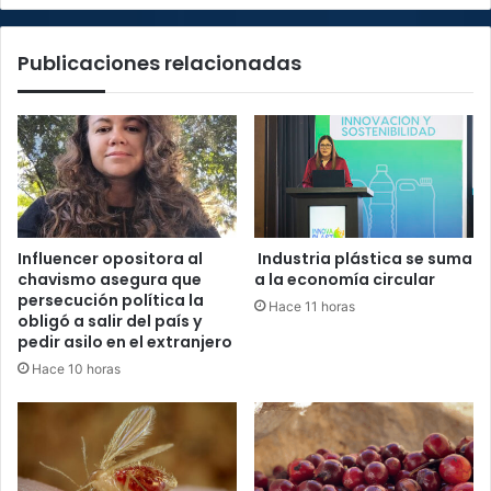
deuda
interna
Publicaciones relacionadas
Influencer opositora al
Industria plástica se suma
chavismo asegura que
a la economía circular
persecución política la
Hace 11 horas
obligó a salir del país y
pedir asilo en el extranjero
Hace 10 horas