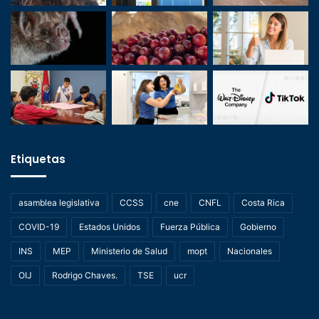
Etiquetas
asamblea legislativa
CCSS
cne
CNFL
Costa Rica
COVID-19
Estados Unidos
Fuerza Pública
Gobierno
INS
MEP
Ministerio de Salud
mopt
Nacionales
OIJ
Rodrigo Chaves.
TSE
ucr