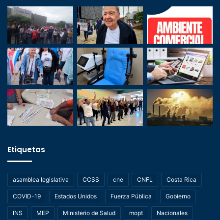
Etiquetas
asamblea legislativa
CCSS
cne
CNFL
Costa Rica
COVID-19
Estados Unidos
Fuerza Pública
Gobierno
INS
MEP
Ministerio de Salud
mopt
Nacionales