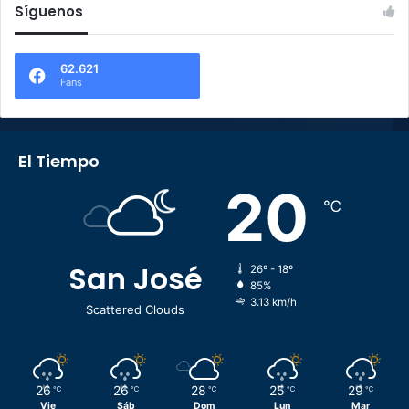
Síguenos
62.621
Fans
El Tiempo
20
℃
San José
26º - 18º
85%
3.13 km/h
Scattered Clouds
26
26
28
25
29
℃
℃
℃
℃
℃
Vie
Sáb
Dom
Lun
Mar