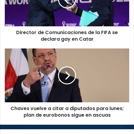
la
FIFA
se
declara
gay
Director de Comunicaciones de la FIFA se
en
Catar
declara gay en Catar
Chaves
vuelve
a
citar
a
diputados
para
lunes;
plan
Chaves vuelve a citar a diputados para lunes;
de
eurobonos
plan de eurobonos sigue en ascuas
sigue
en
ascuas