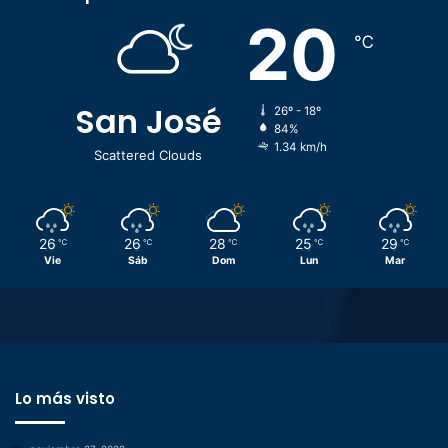
20
℃
San José
26º - 18º
84%
1.34 km/h
Scattered Clouds
26
26
28
25
29
℃
℃
℃
℃
℃
Vie
Sáb
Dom
Lun
Mar
Lo más visto