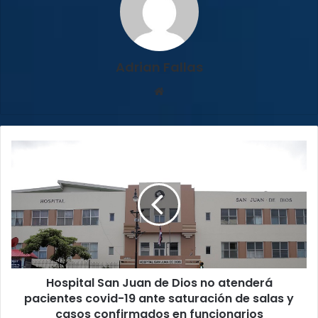
Adrian Fallas
Sitio
web
Hospital
San
Juan
de
Dios
no
atenderá
pacientes
covid-
Hospital San Juan de Dios no atenderá
19
ante
pacientes covid-19 ante saturación de salas y
saturación
casos confirmados en funcionarios