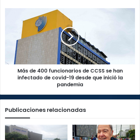
de
salas
Más
y
de
casos
400
confirmados
funcionarios
en
de
funcionarios
CCSS
se
han
infectado
Más de 400 funcionarios de CCSS se han
de
covid-
infectado de covid-19 desde que inició la
19
pandemia
desde
que
inició
Publicaciones relacionadas
la
pandemia