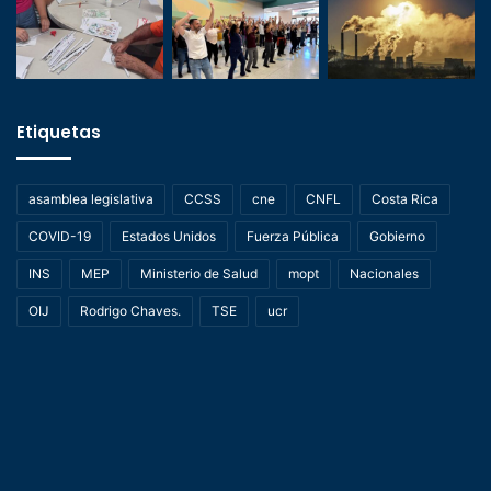
Etiquetas
asamblea legislativa
CCSS
cne
CNFL
Costa Rica
COVID-19
Estados Unidos
Fuerza Pública
Gobierno
INS
MEP
Ministerio de Salud
mopt
Nacionales
OIJ
Rodrigo Chaves.
TSE
ucr