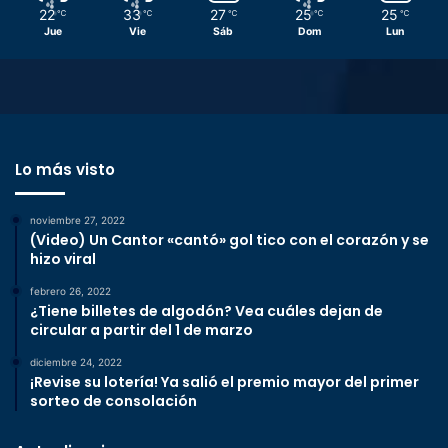
22
33
27
25
25
℃
℃
℃
℃
℃
Jue
Vie
Sáb
Dom
Lun
Lo más visto
noviembre 27, 2022
(Video) Un Cantor «cantó» gol tico con el corazón y se
hizo viral
febrero 26, 2022
¿Tiene billetes de algodón? Vea cuáles dejan de
circular a partir del 1 de marzo
diciembre 24, 2022
¡Revise su lotería! Ya salió el premio mayor del primer
sorteo de consolación