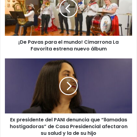
el
mundo!
Cimarrona
La
Favorita
estrena
¡De Pavas para el mundo! Cimarrona La
nuevo
álbum
Favorita estrena nuevo álbum
Ex
presidente
del
PANI
denuncia
que
“llamadas
hostigadoras”
de
Ex presidente del PANI denuncia que “llamadas
Casa
Presidencial
hostigadoras” de Casa Presidencial afectaron
afectaron
su salud y la de su hijo