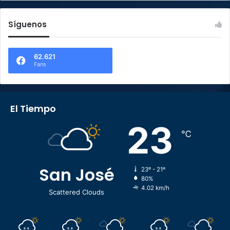
Síguenos
62.621
Fans
El Tiempo
23
℃
San José
23º - 21º
80%
4.02 km/h
Scattered Clouds