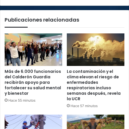
su
salud
y
Publicaciones relacionadas
la
de
su
hijo
Más de 6.000 funcionarios
La contaminación y el
del Calderón Guardia
clima elevan el riesgo de
recibirán apoyo para
enfermedades
fortalecer su salud mental
respiratorias incluso
y bienestar
semanas después, revela
la UCR
Hace 55 minutos
Hace 57 minutos