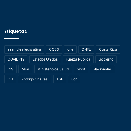
Etiquetas
asamblea legislativa
CCSS
cne
CNFL
Costa Rica
COVID-19
Estados Unidos
Fuerza Pública
Gobierno
INS
MEP
Ministerio de Salud
mopt
Nacionales
OIJ
Rodrigo Chaves.
TSE
ucr