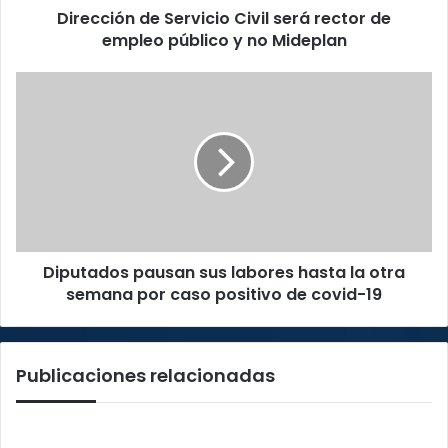
Dirección de Servicio Civil será rector de
y
no
empleo público y no Mideplan
Mideplan
Diputados
pausan
sus
labores
hasta
la
otra
semana
por
Diputados pausan sus labores hasta la otra
caso
positivo
semana por caso positivo de covid-19
de
covid-
19
Publicaciones relacionadas