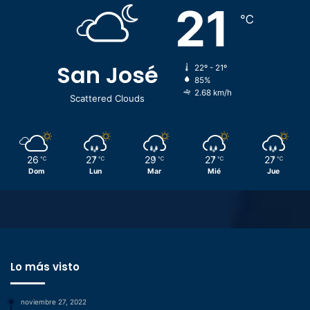
21
℃
San José
22º - 21º
85%
2.68 km/h
Scattered Clouds
26
27
29
27
27
℃
℃
℃
℃
℃
Dom
Lun
Mar
Mié
Jue
Lo más visto
noviembre 27, 2022