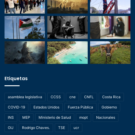
Etiquetas
asamblea legislativa
CCSS
cne
CNFL
Costa Rica
COVID-19
Estados Unidos
Fuerza Pública
Gobierno
INS
MEP
Ministerio de Salud
mopt
Nacionales
OIJ
Rodrigo Chaves.
TSE
ucr