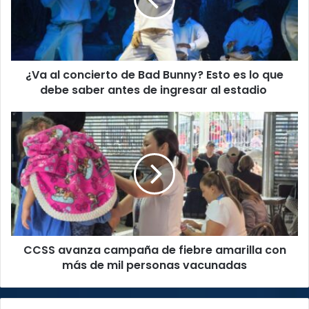
Bad
Bunny?
Esto
es
lo
¿Va al concierto de Bad Bunny? Esto es lo que
que
debe
debe saber antes de ingresar al estadio
saber
antes
CCSS
de
avanza
ingresar
campaña
al
de
estadio
fiebre
amarilla
con
más
de
CCSS avanza campaña de fiebre amarilla con
mil
personas
más de mil personas vacunadas
vacunadas