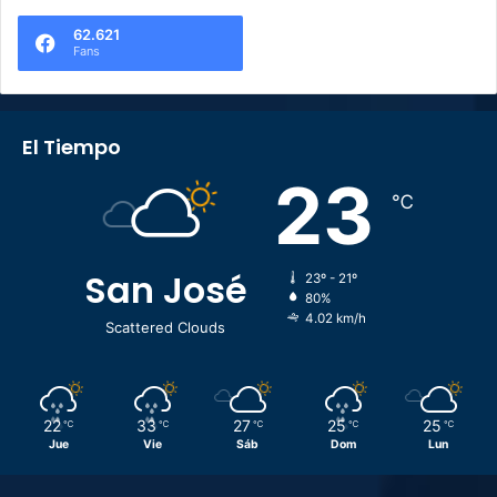
62.621
Fans
El Tiempo
23
℃
San José
23º - 21º
80%
4.02 km/h
Scattered Clouds
22
33
27
25
25
℃
℃
℃
℃
℃
Jue
Vie
Sáb
Dom
Lun