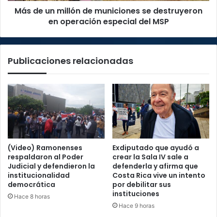
Más de un millón de municiones se destruyeron
operación
especial
en operación especial del MSP
del
MSP
Publicaciones relacionadas
(Video) Ramonenses
Exdiputado que ayudó a
respaldaron al Poder
crear la Sala IV sale a
Judicial y defendieron la
defenderla y afirma que
institucionalidad
Costa Rica vive un intento
democrática
por debilitar sus
instituciones
Hace 8 horas
Hace 9 horas