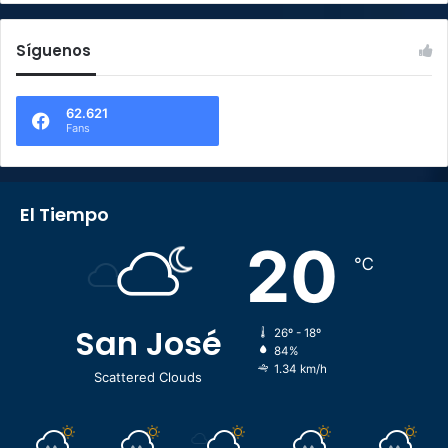
Síguenos
62.621
Fans
El Tiempo
20
℃
San José
26º - 18º
84%
1.34 km/h
Scattered Clouds