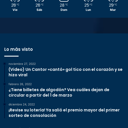
26
26
28
25
29
℃
℃
℃
℃
℃
Vie
Sáb
Dom
Lun
Mar
Lo más visto
noviembre 27, 2022
(Video) Un Cantor «cantó» gol tico con el corazón y se
hizo viral
febrero 26, 2022
¿Tiene billetes de algodón? Vea cuáles dejan de
circular a partir del 1 de marzo
diciembre 24, 2022
¡Revise su lotería! Ya salió el premio mayor del primer
sorteo de consolación