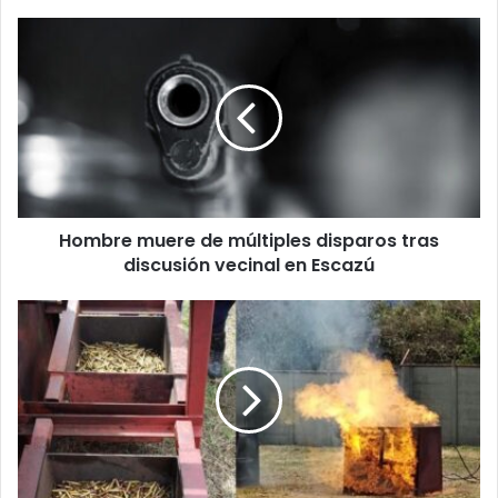
Hombre
muere
de
múltiples
disparos
tras
discusión
vecinal
en
Hombre muere de múltiples disparos tras
Escazú
discusión vecinal en Escazú
Más
de
un
millón
de
municiones
se
destruyeron
en