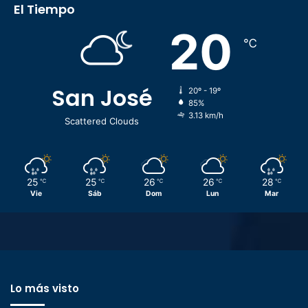
El Tiempo
20
℃
San José
20º - 19º
85%
3.13 km/h
Scattered Clouds
25
25
26
26
28
℃
℃
℃
℃
℃
Vie
Sáb
Dom
Lun
Mar
Lo más visto