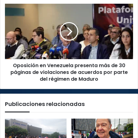
Oposición
en
Venezuela
presenta
más
de
30
páginas
de
Oposición en Venezuela presenta más de 30
violaciones
de
páginas de violaciones de acuerdos por parte
acuerdos
del régimen de Maduro
por
parte
del
Publicaciones relacionadas
régimen
de
Maduro