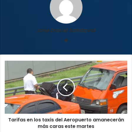
Jose Daniel Sandoval
Sitio
web
Tarifas
en
los
taxis
del
Aeropuerto
amanecerán
más
caras
Tarifas en los taxis del Aeropuerto amanecerán
este
martes
más caras este martes