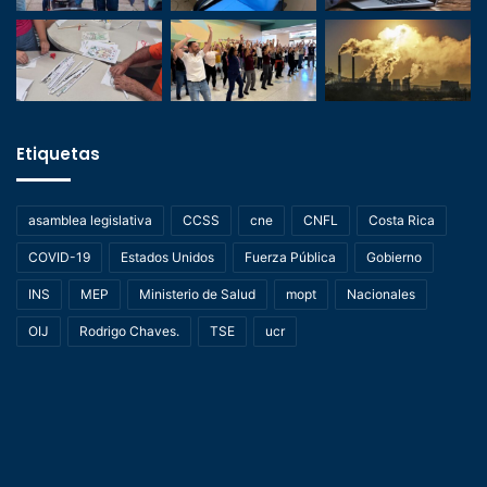
Etiquetas
asamblea legislativa
CCSS
cne
CNFL
Costa Rica
COVID-19
Estados Unidos
Fuerza Pública
Gobierno
INS
MEP
Ministerio de Salud
mopt
Nacionales
OIJ
Rodrigo Chaves.
TSE
ucr