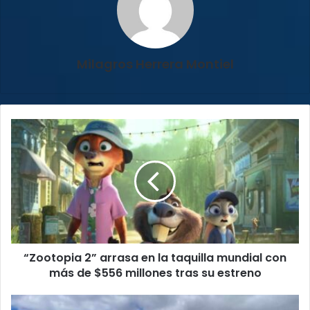
Milagros Herrera Montiel
“Zootopia
2”
arrasa
en
la
taquilla
mundial
con
más
“Zootopia 2” arrasa en la taquilla mundial con
de
$556
más de $556 millones tras su estreno
millones
tras
Costa