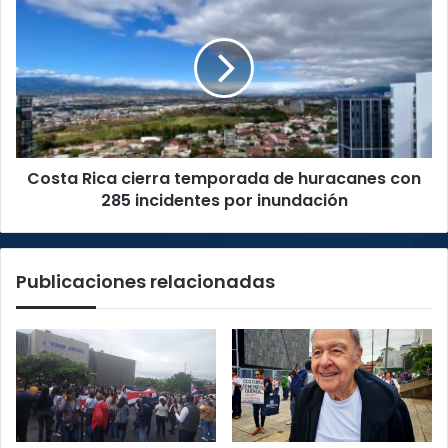
su
Rica
estreno
cierra
temporada
de
huracanes
con
285
incidentes
Costa Rica cierra temporada de huracanes con
por
inundación
285 incidentes por inundación
Publicaciones relacionadas