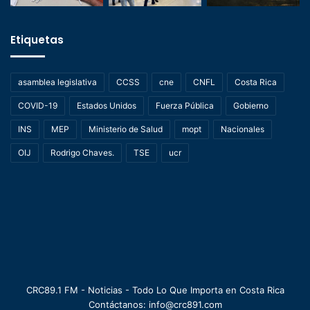
Etiquetas
asamblea legislativa
CCSS
cne
CNFL
Costa Rica
COVID-19
Estados Unidos
Fuerza Pública
Gobierno
INS
MEP
Ministerio de Salud
mopt
Nacionales
OIJ
Rodrigo Chaves.
TSE
ucr
CRC89.1 FM - Noticias - Todo Lo Que Importa en Costa Rica
Contáctanos: info@crc891.com