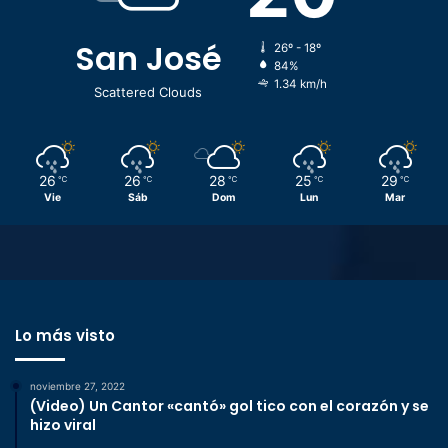
San José
26º - 18º
84%
1.34 km/h
Scattered Clouds
26
26
28
25
29
℃
℃
℃
℃
℃
Vie
Sáb
Dom
Lun
Mar
Lo más visto
noviembre 27, 2022
(Video) Un Cantor «cantó» gol tico con el corazón y se
hizo viral