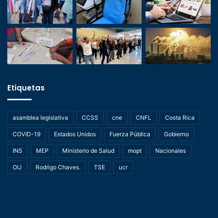
Etiquetas
asamblea legislativa
CCSS
cne
CNFL
Costa Rica
COVID-19
Estados Unidos
Fuerza Pública
Gobierno
INS
MEP
Ministerio de Salud
mopt
Nacionales
OIJ
Rodrigo Chaves.
TSE
ucr