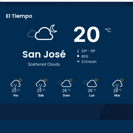
El Tiempo
20
℃
San José
20º - 19º
85%
3.13 km/h
Scattered Clouds
25
25
26
26
28
℃
℃
℃
℃
℃
Vie
Sáb
Dom
Lun
Mar