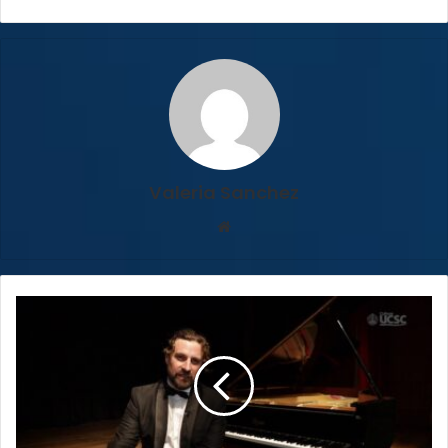
Valeria Sanchez
Sitio
web
Pianista
internacional,
José
Luis
Nieto,
brindará
concierto