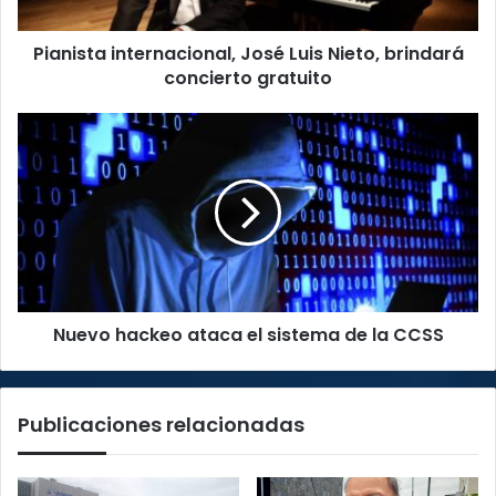
gratuito
Pianista internacional, José Luis Nieto, brindará
concierto gratuito
Nuevo
hackeo
ataca
el
sistema
de
la
CCSS
Nuevo hackeo ataca el sistema de la CCSS
Publicaciones relacionadas