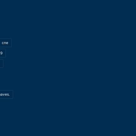
cne
19
haves.