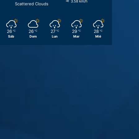
3.58 km/h
Scattered Clouds
26
26
27
29
28
℃
℃
℃
℃
℃
Sáb
Dom
Lun
Mar
Mié