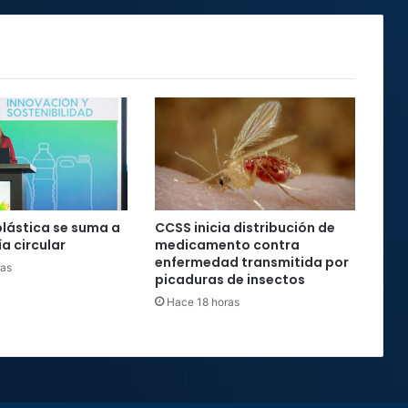
Rica
plástica se suma a
CCSS inicia distribución de
a circular
medicamento contra
enfermedad transmitida por
ras
picaduras de insectos
Hace 18 horas