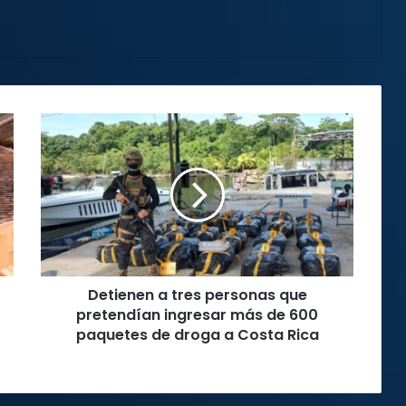
Detienen
a
tres
personas
que
pretendían
ingresar
más
de
Detienen a tres personas que
600
paquetes
pretendían ingresar más de 600
de
paquetes de droga a Costa Rica
droga
a
Costa