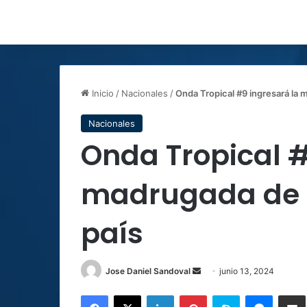
Inicio
/
Nacionales
/
Onda Tropical #9 ingresará la 
Nacionales
Onda Tropical #
madrugada de e
país
Send
Jose Daniel Sandoval
junio 13, 2024
an
Facebook
X
LinkedIn
Pinterest
Skype
Messen
C
email