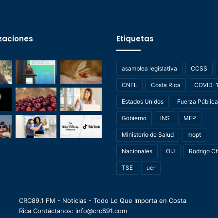
zaciones
Etiquetas
asamblea legislativa
CCSS
CNFL
Costa Rica
COVID-
Estados Unidos
Fuerza Pública
Gobierno
INS
MEP
Ministerio de Salud
mopt
Nacionales
OIJ
Rodrigo C
TSE
ucr
CRC89.1 FM - Noticias - Todo Lo Que Importa en Costa
Rica Contáctanos: info@crc891.com