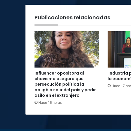
en
mayo
Publicaciones relacionadas
Influencer opositora al
Industria 
chavismo asegura que
la economí
persecución política la
Hace 17 ho
obligó a salir del país y pedir
asilo en el extranjero
Hace 16 horas