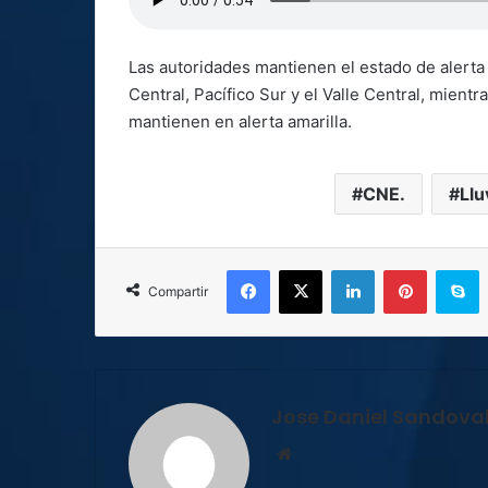
Las autoridades mantienen el estado de alerta 
Central, Pacífico Sur y el Valle Central, mient
mantienen en alerta amarilla.
CNE.
Llu
Facebook
X
LinkedIn
Pinterest
S
Compartir
Jose Daniel Sandova
Sitio
web