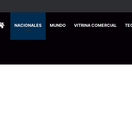
 se suma a la economía circular
HOME
NACIONALES
MUNDO
VITRINA COMERCIAL
TE