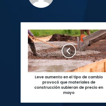
Leve
aumento
en
el
tipo
de
cambio
provocó
que
Leve aumento en el tipo de cambio
materiales
de
provocó que materiales de
construcción
construcción subieran de precio en
subieran
mayo
de
precio