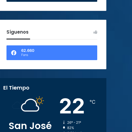
Síguenos
62.660
Fans
El Tiempo
22
℃
San José
26º - 21º
82%