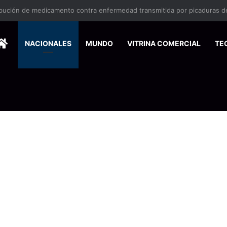
vina en la zona sur reactiva la alerta por mordeduras de murciélagos
HOME
NACIONALES
MUNDO
VITRINA COMERCIAL
TE