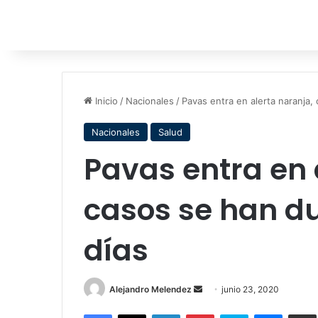
Inicio
/
Nacionales
/
Pavas entra en alerta naranja,
Nacionales
Salud
Pavas entra en 
casos se han d
días
Send
Alejandro Melendez
junio 23, 2020
an
Facebook
X
LinkedIn
Pinterest
Skype
Messen
C