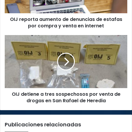
por
compra
OIJ reporta aumento de denuncias de estafas
y
venta
por compra y venta en internet
en
internet
OIJ
detiene
a
tres
sospechosos
por
venta
de
drogas
OIJ detiene a tres sospechosos por venta de
en
San
drogas en San Rafael de Heredia
Rafael
de
Heredia
Publicaciones relacionadas