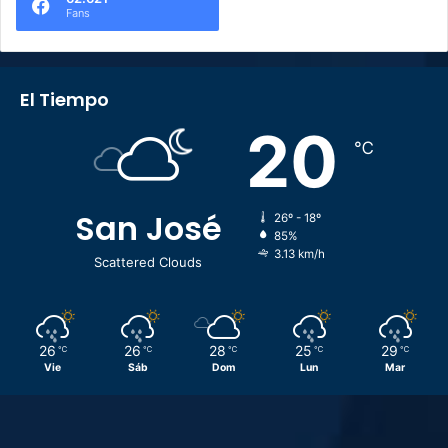
Fans
El Tiempo
20
℃
San José
26º - 18º
85%
3.13 km/h
Scattered Clouds
26
26
28
25
29
℃
℃
℃
℃
℃
Vie
Sáb
Dom
Lun
Mar