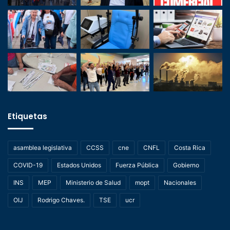
Etiquetas
asamblea legislativa
CCSS
cne
CNFL
Costa Rica
COVID-19
Estados Unidos
Fuerza Pública
Gobierno
INS
MEP
Ministerio de Salud
mopt
Nacionales
OIJ
Rodrigo Chaves.
TSE
ucr