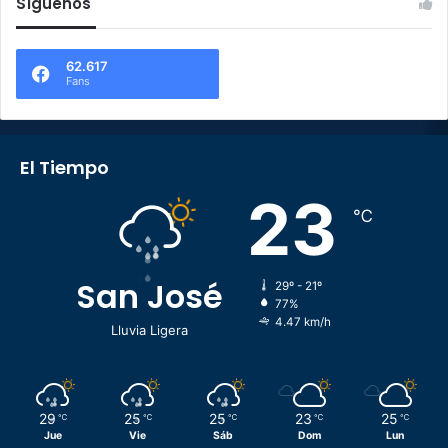
Síguenos
62.617
Fans
El Tiempo
23
℃
San José
29º - 21º
77%
4.47 km/h
Lluvia Ligera
29
25
25
23
25
℃
℃
℃
℃
℃
Jue
Vie
Sáb
Dom
Lun