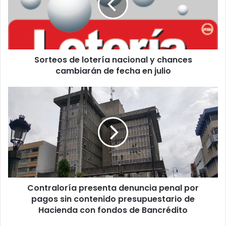
y
chances
cambiarán
de
fecha
Sorteos de lotería nacional y chances
en
julio
cambiarán de fecha en julio
Contraloría
presenta
denuncia
penal
por
pagos
sin
contenido
presupuestario
Contraloría presenta denuncia penal por
de
Hacienda
pagos sin contenido presupuestario de
con
Hacienda con fondos de Bancrédito
fondos