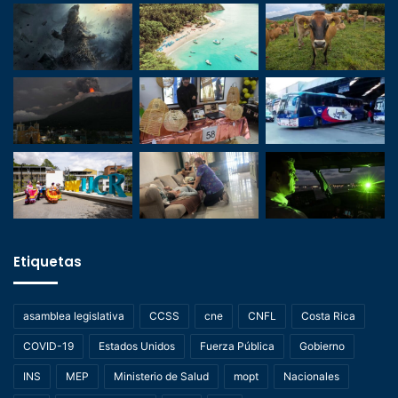
Etiquetas
asamblea legislativa
CCSS
cne
CNFL
Costa Rica
COVID-19
Estados Unidos
Fuerza Pública
Gobierno
INS
MEP
Ministerio de Salud
mopt
Nacionales