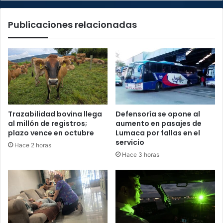
de
Bancrédito
Publicaciones relacionadas
Trazabilidad bovina llega
Defensoría se opone al
al millón de registros;
aumento en pasajes de
plazo vence en octubre
Lumaca por fallas en el
servicio
Hace 2 horas
Hace 3 horas