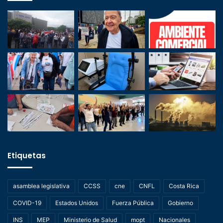
Etiquetas
asamblea legislativa
CCSS
cne
CNFL
Costa Rica
COVID-19
Estados Unidos
Fuerza Pública
Gobierno
INS
MEP
Ministerio de Salud
mopt
Nacionales