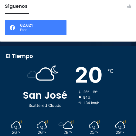
Síguenos
62.621
Fans
El Tiempo
20
℃
San José
26º - 18º
84%
1.34 km/h
Scattered Clouds
26
26
28
25
29
℃
℃
℃
℃
℃