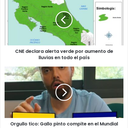
declara
alerta
verde
por
aumento
de
lluvias
en
CNE declara alerta verde por aumento de
todo
el
lluvias en todo el país
país
Orgullo
tico:
Gallo
pinto
compite
en
el
Mundial
de
Orgullo tico: Gallo pinto compite en el Mundial
Desayunos