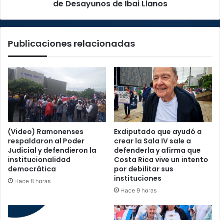
de
de Desayunos de Ibai Llanos
Ibai
Llanos
Publicaciones relacionadas
(Video) Ramonenses
Exdiputado que ayudó a
respaldaron al Poder
crear la Sala IV sale a
Judicial y defendieron la
defenderla y afirma que
institucionalidad
Costa Rica vive un intento
democrática
por debilitar sus
instituciones
Hace 8 horas
Hace 9 horas