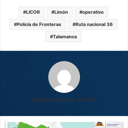
LICOR
Limón
operativo
Policía de Fronteras
Ruta nacional 36
Talamanca
Milagros Herrera Montiel
CNE