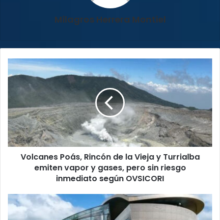
Milagros Herrera Montiel
Volcanes
Poás,
Rincón
de
la
Vieja
y
Turrialba
emiten
Volcanes Poás, Rincón de la Vieja y Turrialba
vapor
y
emiten vapor y gases, pero sin riesgo
gases,
inmediato según OVSICORI
pero
sin
Futuro
riesgo
del
inmediato
Museo