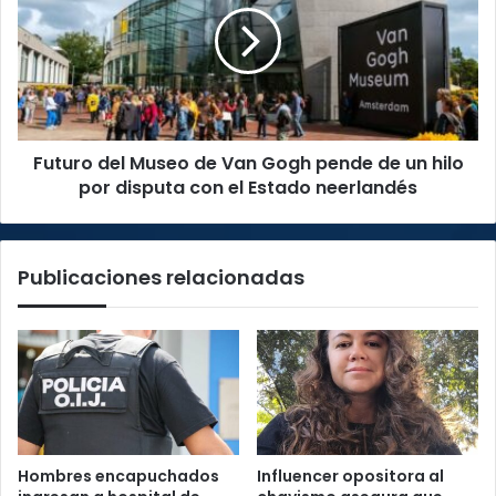
según
de
OVSICORI
Van
Gogh
pende
de
un
Futuro del Museo de Van Gogh pende de un hilo
hilo
por
por disputa con el Estado neerlandés
disputa
con
el
Publicaciones relacionadas
Estado
neerlandés
Hombres encapuchados
Influencer opositora al