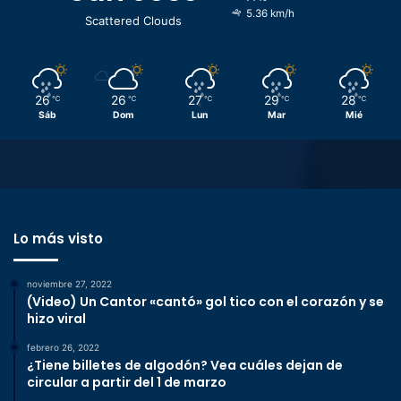
5.36 km/h
Scattered Clouds
26
26
27
29
28
℃
℃
℃
℃
℃
Sáb
Dom
Lun
Mar
Mié
Lo más visto
noviembre 27, 2022
(Video) Un Cantor «cantó» gol tico con el corazón y se
hizo viral
febrero 26, 2022
¿Tiene billetes de algodón? Vea cuáles dejan de
circular a partir del 1 de marzo