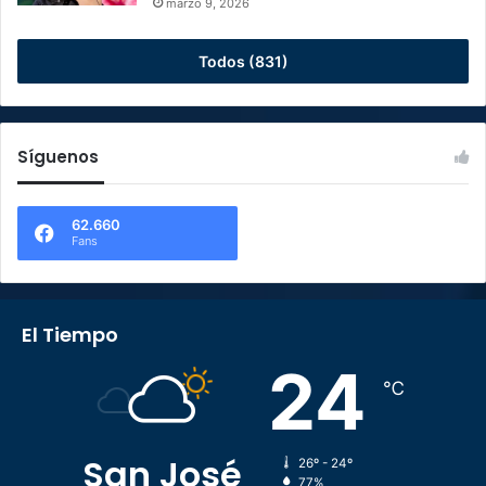
marzo 9, 2026
Todos (831)
Síguenos
62.660
Fans
El Tiempo
24
℃
San José
26º - 24º
77%