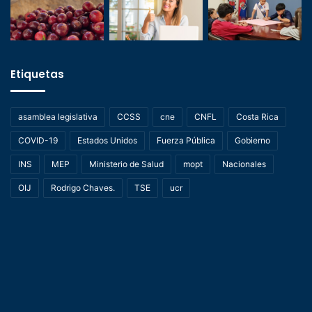
Etiquetas
asamblea legislativa
CCSS
cne
CNFL
Costa Rica
COVID-19
Estados Unidos
Fuerza Pública
Gobierno
INS
MEP
Ministerio de Salud
mopt
Nacionales
OIJ
Rodrigo Chaves.
TSE
ucr