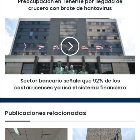
Preocupación en Tenerife por llegada de
de
hantavirus
crucero con brote de hantavirus
Sector
bancario
señala
que
92%
de
los
costarricenses
ya
Sector bancario señala que 92% de los
usa
el
costarricenses ya usa el sistema financiero
sistema
financiero
Publicaciones relacionadas