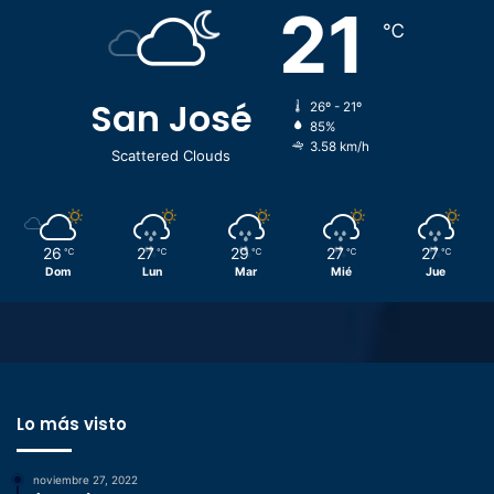
21
℃
San José
26º - 21º
85%
3.58 km/h
Scattered Clouds
26
27
29
27
27
℃
℃
℃
℃
℃
Dom
Lun
Mar
Mié
Jue
Lo más visto
noviembre 27, 2022