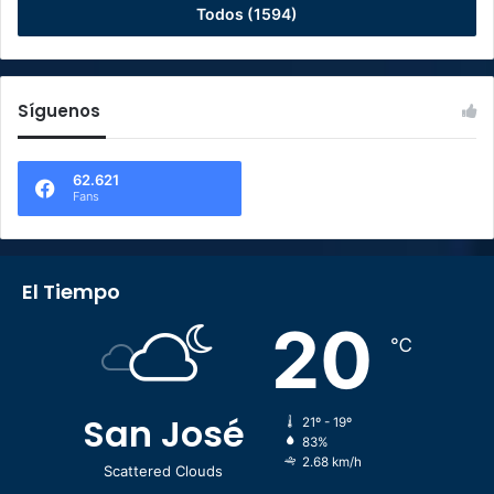
Todos (1594)
Síguenos
62.621
Fans
El Tiempo
20
℃
San José
21º - 19º
83%
2.68 km/h
Scattered Clouds