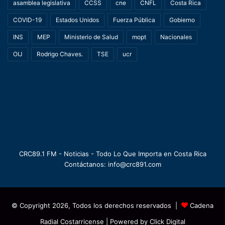
asamblea legislativa
CCSS
cne
CNFL
Costa Rica
COVID-19
Estados Unidos
Fuerza Pública
Gobierno
INS
MEP
Ministerio de Salud
mopt
Nacionales
OIJ
Rodrigo Chaves.
TSE
ucr
CRC89.1 FM - Noticias - Todo Lo Que Importa en Costa Rica
Contáctanos: info@crc891.com
© Copyright 2026, Todos los derechos reservados |
Cadena
Radial Costarricense
| Powered by
Click Digital