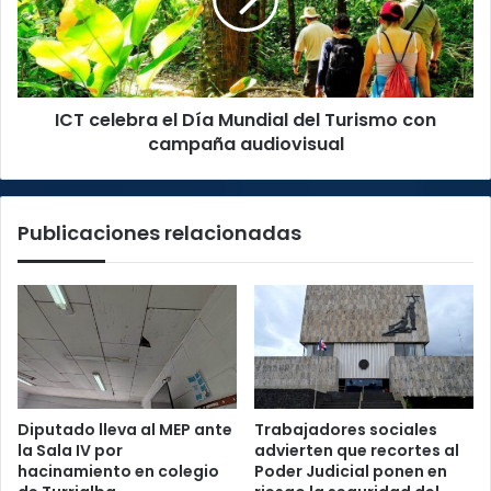
Mundial
del
Turismo
con
campaña
ICT celebra el Día Mundial del Turismo con
audiovisual
campaña audiovisual
Publicaciones relacionadas
Diputado lleva al MEP ante
Trabajadores sociales
la Sala IV por
advierten que recortes al
hacinamiento en colegio
Poder Judicial ponen en