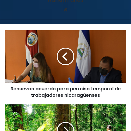
Sitio
web
Renuevan
acuerdo
para
permiso
temporal
de
trabajadores
nicaragüenses
Renuevan acuerdo para permiso temporal de
trabajadores nicaragüenses
ICT
celebra
el
Día