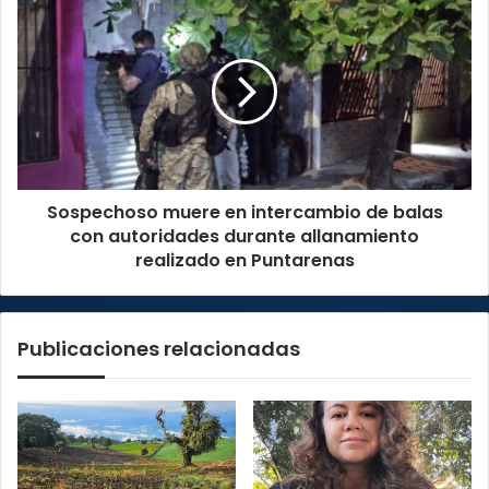
Sospechoso
muere
en
intercambio
de
balas
con
autoridades
durante
Sospechoso muere en intercambio de balas
allanamiento
realizado
con autoridades durante allanamiento
en
realizado en Puntarenas
Puntarenas
Publicaciones relacionadas