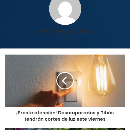
Beverly Rivera Leitón
¡Preste
atención!
Desamparados
y
Tibás
tendrán
cortes
de
luz
¡Preste atención! Desamparados y Tibás
este
viernes
tendrán cortes de luz este viernes