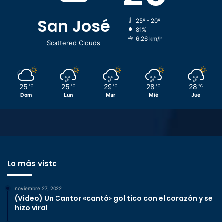
San José
25º - 20º
81%
6.26 km/h
Scattered Clouds
25
25
29
28
28
℃
℃
℃
℃
℃
Dom
Lun
Mar
Mié
Jue
Lo más visto
noviembre 27, 2022
(Video) Un Cantor «cantó» gol tico con el corazón y se
hizo viral