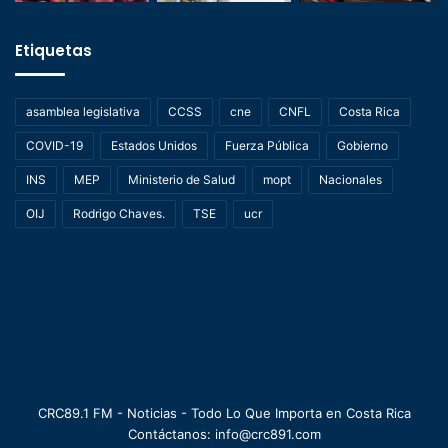
Etiquetas
asamblea legislativa
CCSS
cne
CNFL
Costa Rica
COVID-19
Estados Unidos
Fuerza Pública
Gobierno
INS
MEP
Ministerio de Salud
mopt
Nacionales
OIJ
Rodrigo Chaves.
TSE
ucr
CRC89.1 FM - Noticias - Todo Lo Que Importa en Costa Rica
Contáctanos: info@crc891.com