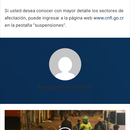
Si usted desea conocer con mayor detalle los sectores de
afectación, puede ingresar a la página web
www.cnfl.go.cr
en la pestaña “suspensiones”.
Beverly Rivera Leitón
Tres
muertos
y