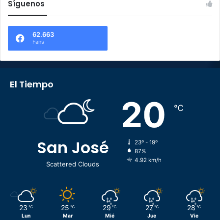
Síguenos
62.663
Fans
El Tiempo
20
℃
San José
23º - 19º
87%
4.92 km/h
Scattered Clouds
23
25
29
27
28
℃
℃
℃
℃
℃
Lun
Mar
Mié
Jue
Vie