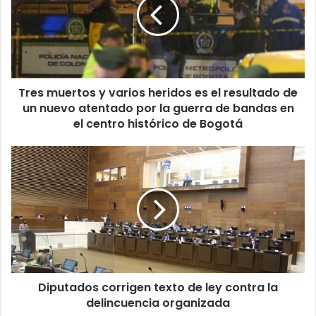
varios
heridos
es
el
resultado
de
Tres muertos y varios heridos es el resultado de
un
nuevo
un nuevo atentado por la guerra de bandas en
atentado
el centro histórico de Bogotá
por
la
Diputados
guerra
corrigen
de
texto
bandas
de
en
ley
el
contra
centro
la
histórico
delincuencia
de
organizada
Bogotá
Diputados corrigen texto de ley contra la
delincuencia organizada