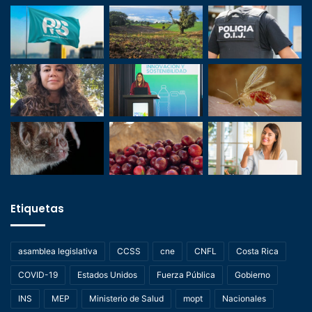
Etiquetas
asamblea legislativa
CCSS
cne
CNFL
Costa Rica
COVID-19
Estados Unidos
Fuerza Pública
Gobierno
INS
MEP
Ministerio de Salud
mopt
Nacionales