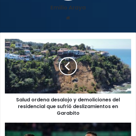
Emilio Araya
Sitio
web
Salud
ordena
desalojo
y
demoliciones
del
residencial
que
sufrió
Salud ordena desalojo y demoliciones del
deslizamientos
en
residencial que sufrió deslizamientos en
Garabito
Garabito
FC
Barcelona