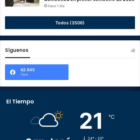
Hace 1 día
Todos (3506)
Síguenos
62.645
Fans
El Tiempo
21
℃
24º - 20º