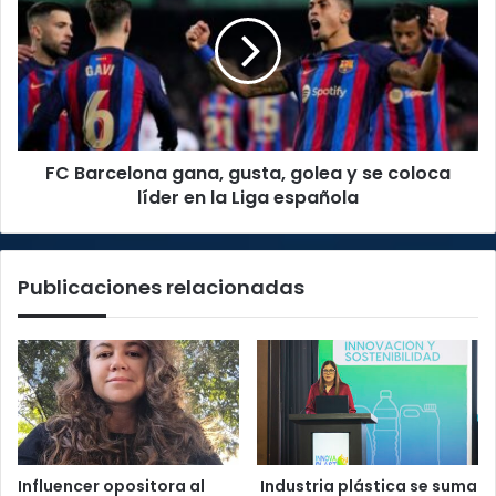
gana,
gusta,
golea
y
se
coloca
líder
FC Barcelona gana, gusta, golea y se coloca
en
la
líder en la Liga española
Liga
española
Publicaciones relacionadas
Influencer opositora al
Industria plástica se suma