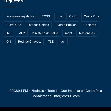
Etiquetas
asamblea legislativa
CCSS
cne
CNFL
Costa Rica
COVID-19
Estados Unidos
Fuerza Pública
Gobierno
INS
MEP
Ministerio de Salud
mopt
Nacionales
OIJ
Rodrigo Chaves.
TSE
ucr
CRC89.1 FM - Noticias - Todo Lo Que Importa en Costa Rica
Contáctanos: info@crc891.com