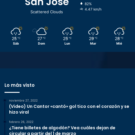
San José
82%
4.47 km/h
Scattered Clouds
25
27
25
29
28
℃
℃
℃
℃
℃
Sáb
Dom
Lun
Mar
Mié
Lo más visto
noviembre 27, 2022
(Video) Un Cantor «cantó» gol tico con el corazón y se
hizo viral
febrero 26, 2022
¿Tiene billetes de algodón? Vea cuáles dejan de
circular a partir del 1 de marzo