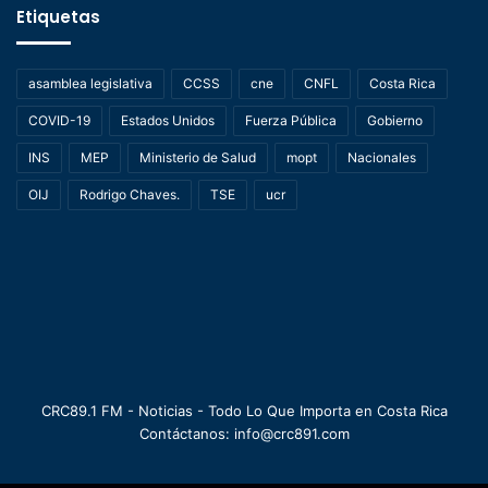
Etiquetas
asamblea legislativa
CCSS
cne
CNFL
Costa Rica
COVID-19
Estados Unidos
Fuerza Pública
Gobierno
INS
MEP
Ministerio de Salud
mopt
Nacionales
OIJ
Rodrigo Chaves.
TSE
ucr
CRC89.1 FM - Noticias - Todo Lo Que Importa en Costa Rica
Contáctanos: info@crc891.com