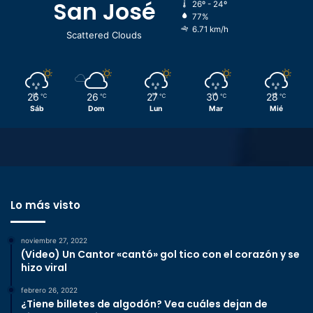
San José
26º - 24º
77%
6.71 km/h
Scattered Clouds
26
26
27
30
28
℃
℃
℃
℃
℃
Sáb
Dom
Lun
Mar
Mié
Lo más visto
noviembre 27, 2022
(Video) Un Cantor «cantó» gol tico con el corazón y se
hizo viral
febrero 26, 2022
¿Tiene billetes de algodón? Vea cuáles dejan de