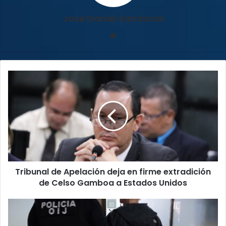
Jose Daniel Sandoval
Sitio
web
Tribunal
de
Apelación
deja
en
firme
extradición
de
Celso
Tribunal de Apelación deja en firme extradición
Gamboa
a
de Celso Gamboa a Estados Unidos
Estados
Unidos
OIJ
desarticula
grupo