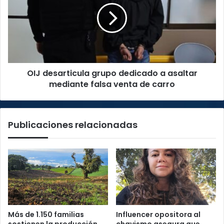
dedicado
a
asaltar
mediante
falsa
venta
OIJ desarticula grupo dedicado a asaltar
de
carro
mediante falsa venta de carro
Publicaciones relacionadas
Más de 1.150 familias
Influencer opositora al
sostienen la producción
chavismo asegura que