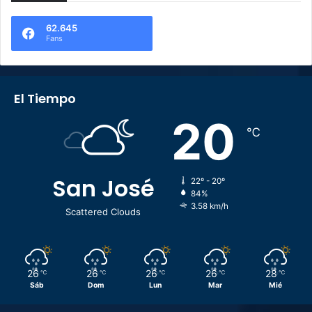
62.645
Fans
El Tiempo
20
℃
San José
22º - 20º
84%
3.58 km/h
Scattered Clouds
26
26
26
26
28
℃
℃
℃
℃
℃
Sáb
Dom
Lun
Mar
Mié