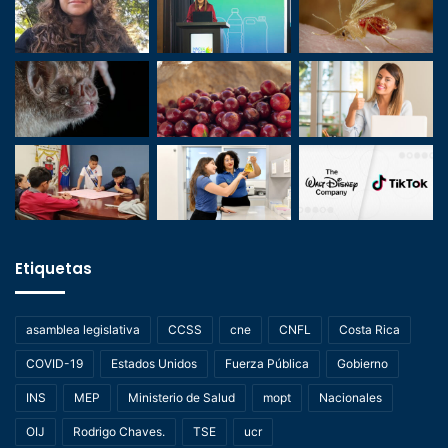
Etiquetas
asamblea legislativa
CCSS
cne
CNFL
Costa Rica
COVID-19
Estados Unidos
Fuerza Pública
Gobierno
INS
MEP
Ministerio de Salud
mopt
Nacionales
OIJ
Rodrigo Chaves.
TSE
ucr