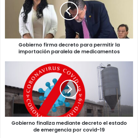
para
permitir
la
importación
paralela
de
Gobierno firma decreto para permitir la
medicamentos
importación paralela de medicamentos
Gobierno
finaliza
mediante
decreto
el
estado
de
emergencia
por
Gobierno finaliza mediante decreto el estado
covid-
19
de emergencia por covid-19