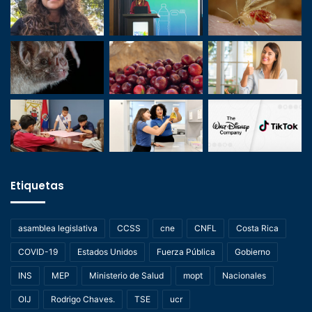
Etiquetas
asamblea legislativa
CCSS
cne
CNFL
Costa Rica
COVID-19
Estados Unidos
Fuerza Pública
Gobierno
INS
MEP
Ministerio de Salud
mopt
Nacionales
OIJ
Rodrigo Chaves.
TSE
ucr