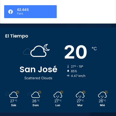
62.645
Fans
El Tiempo
20
℃
San José
27º - 19º
85%
4.47 km/h
Scattered Clouds
27
26
27
27
26
℃
℃
℃
℃
℃
Sáb
Dom
Lun
Mar
Mié