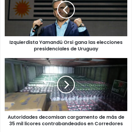
gana
las
elecciones
presidenciales
de
Uruguay
Izquierdista Yamandú Orsi gana las elecciones
presidenciales de Uruguay
Autoridades
decomisan
cargamento
de
más
de
35
mil
licores
Autoridades decomisan cargamento de más de
contrabandeados
en
35 mil licores contrabandeados en Corredores
Corredores