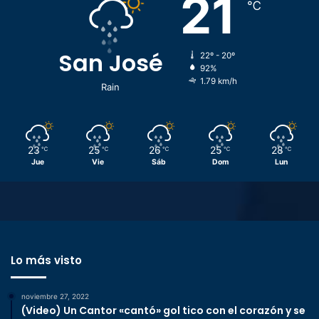
21
℃
San José
22º - 20º
92%
1.79 km/h
Rain
23
25
26
25
28
℃
℃
℃
℃
℃
Jue
Vie
Sáb
Dom
Lun
Lo más visto
noviembre 27, 2022
(Video) Un Cantor «cantó» gol tico con el corazón y se