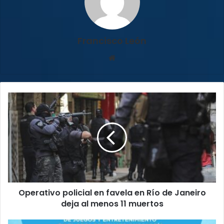
Francisco León
Sitio
web
Operativo
policial
en
favela
en
Río
de
Janeiro
deja
Operativo policial en favela en Río de Janeiro
al
menos
deja al menos 11 muertos
11
muertos
Campaña