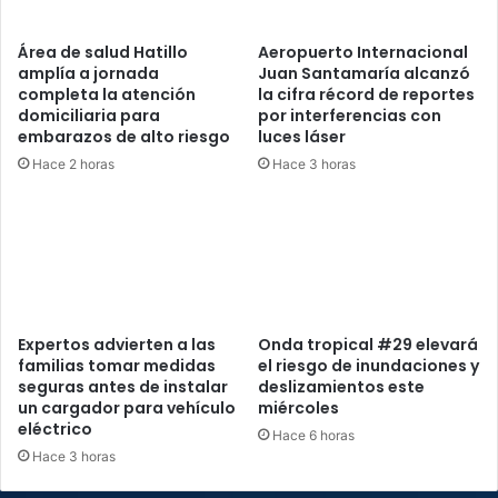
Área de salud Hatillo
Aeropuerto Internacional
amplía a jornada
Juan Santamaría alcanzó
completa la atención
la cifra récord de reportes
domiciliaria para
por interferencias con
embarazos de alto riesgo
luces láser
Hace 2 horas
Hace 3 horas
Expertos advierten a las
Onda tropical #29 elevará
familias tomar medidas
el riesgo de inundaciones y
seguras antes de instalar
deslizamientos este
un cargador para vehículo
miércoles
eléctrico
Hace 6 horas
Hace 3 horas