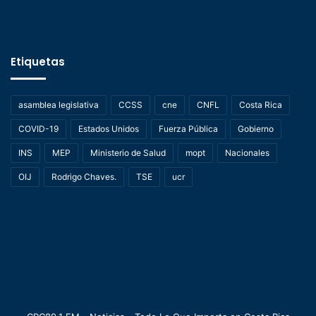
Etiquetas
asamblea legislativa
CCSS
cne
CNFL
Costa Rica
COVID-19
Estados Unidos
Fuerza Pública
Gobierno
INS
MEP
Ministerio de Salud
mopt
Nacionales
OIJ
Rodrigo Chaves.
TSE
ucr