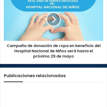
de
donación
de
ropa
en
beneficio
del
Hospital
Campaña de donación de ropa en beneficio del
Nacional
de
Hospital Nacional de Niños será hasta el
Niños
próximo 29 de mayo
será
hasta
el
Publicaciones relacionadas
próximo
29
de
mayo