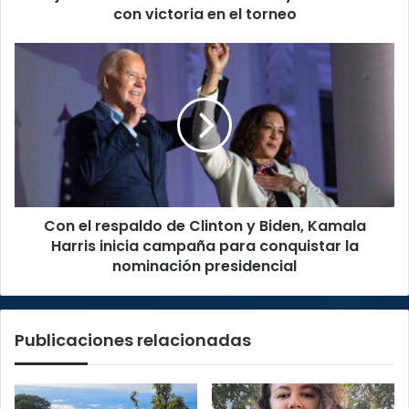
el
con victoria en el torneo
torneo
Con
el
respaldo
de
Clinton
y
Biden,
Kamala
Harris
Con el respaldo de Clinton y Biden, Kamala
inicia
campaña
Harris inicia campaña para conquistar la
para
nominación presidencial
conquistar
la
nominación
Publicaciones relacionadas
presidencial