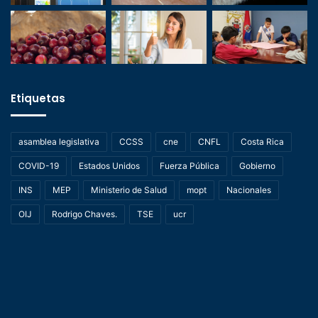
Etiquetas
asamblea legislativa
CCSS
cne
CNFL
Costa Rica
COVID-19
Estados Unidos
Fuerza Pública
Gobierno
INS
MEP
Ministerio de Salud
mopt
Nacionales
OIJ
Rodrigo Chaves.
TSE
ucr