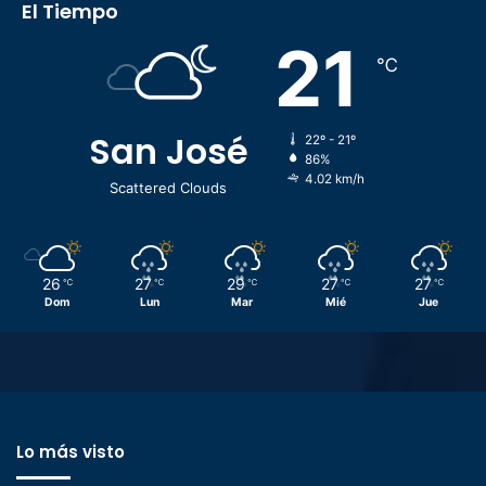
El Tiempo
21
℃
San José
22º - 21º
86%
4.02 km/h
Scattered Clouds
26
27
29
27
27
℃
℃
℃
℃
℃
Dom
Lun
Mar
Mié
Jue
Lo más visto