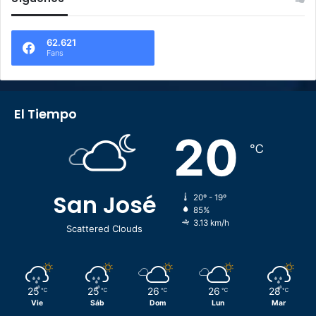
62.621
Fans
El Tiempo
20
℃
San José
20º - 19º
85%
3.13 km/h
Scattered Clouds
25
25
26
26
28
℃
℃
℃
℃
℃
Vie
Sáb
Dom
Lun
Mar