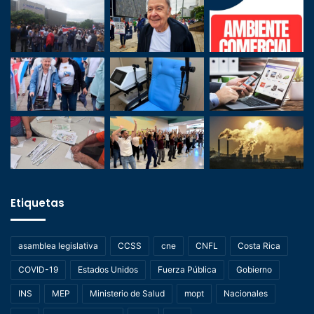
Etiquetas
asamblea legislativa
CCSS
cne
CNFL
Costa Rica
COVID-19
Estados Unidos
Fuerza Pública
Gobierno
INS
MEP
Ministerio de Salud
mopt
Nacionales