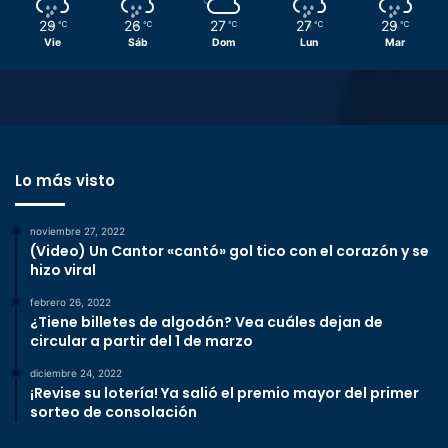
29
26
27
27
29
℃
℃
℃
℃
℃
Vie
Sáb
Dom
Lun
Mar
Lo más visto
noviembre 27, 2022
(Video) Un Cantor «cantó» gol tico con el corazón y se
hizo viral
febrero 26, 2022
¿Tiene billetes de algodón? Vea cuáles dejan de
circular a partir del 1 de marzo
diciembre 24, 2022
¡Revise su lotería! Ya salió el premio mayor del primer
sorteo de consolación