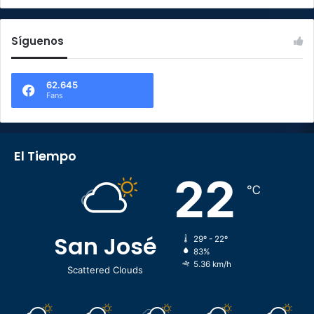
Síguenos
62.645
Fans
El Tiempo
22
℃
San José
29º - 22º
83%
5.36 km/h
Scattered Clouds