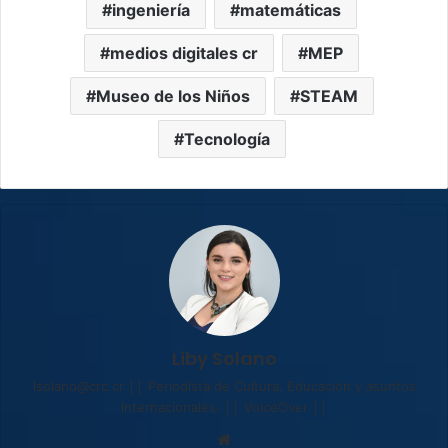
ingeniería
matemáticas
medios digitales cr
MEP
Museo de los Niños
STEAM
Tecnología
Liby Solano
lsolano@crc.cr ││ Periodista de Cultura, Educación y asuntos
Internacionales. ││ VoiceOver ││
Sitio