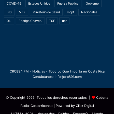
COVID-19
Estados Unidos
Fuerza Pública
Gobierno
INS
MEP
Ministerio de Salud
mopt
Nacionales
OIJ
Rodrigo Chaves.
TSE
ucr
CRC89.1 FM - Noticias - Todo Lo Que Importa en Costa Rica
Contáctanos: info@crc891.com
© Copyright 2026, Todos los derechos reservados |
Cadena
Radial Costarricense
| Powered by
Click Digital
ULTIMA HORA
Nacionales
Política
Economía
Mundo