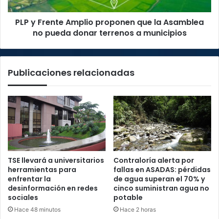
Asamblea
no
PLP y Frente Amplio proponen que la Asamblea
pueda
donar
no pueda donar terrenos a municipios
terrenos
a
municipios
Publicaciones relacionadas
TSE llevará a universitarios
Contraloría alerta por
herramientas para
fallas en ASADAS: pérdidas
enfrentar la
de agua superan el 70% y
desinformación en redes
cinco suministran agua no
sociales
potable
Hace 48 minutos
Hace 2 horas