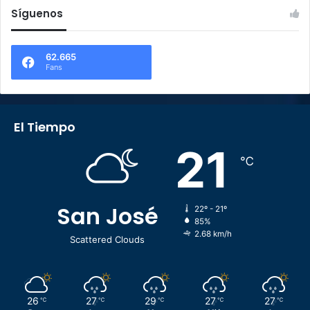
Síguenos
62.665
Fans
El Tiempo
21
℃
San José
22º - 21º
85%
2.68 km/h
Scattered Clouds
26
27
29
27
27
℃
℃
℃
℃
℃