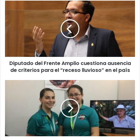
Diputado
del
Frente
Amplio
cuestiona
ausencia
de
criterios
para
Diputado del Frente Amplio cuestiona ausencia
el
“receso
de criterios para el “receso lluvioso” en el país
lluvioso”
en
Feria
el
de
país
Jóvenes
Emprendedores
contará
con
la
participación
de