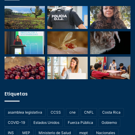
Etiquetas
asamblea legislativa
CCSS
cne
CNFL
Costa Rica
COVID-19
Estados Unidos
Fuerza Pública
Gobierno
INS
MEP
Ministerio de Salud
mopt
Nacionales