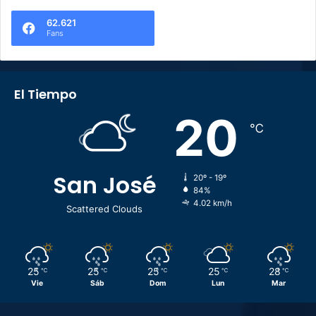
62.621
Fans
El Tiempo
20
℃
San José
20º - 19º
84%
4.02 km/h
Scattered Clouds
25
25
25
25
28
℃
℃
℃
℃
℃
Vie
Sáb
Dom
Lun
Mar