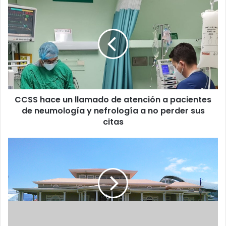
CCSS
hace
un
llamado
de
atención
a
pacientes
de
CCSS hace un llamado de atención a pacientes
neumología
y
de neumología y nefrología a no perder sus
nefrología
citas
a
no
Museo
perder
Rafael
sus
Ángel
citas
Calderón
Guardia
albergará
exposición
de