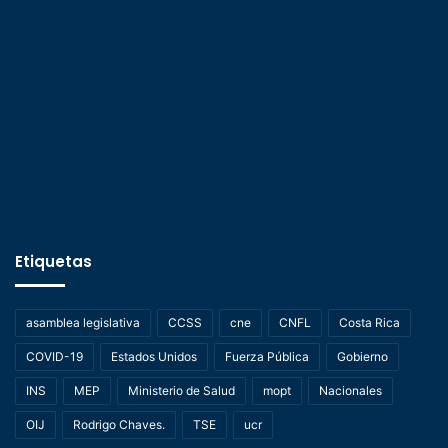
Etiquetas
asamblea legislativa
CCSS
cne
CNFL
Costa Rica
COVID-19
Estados Unidos
Fuerza Pública
Gobierno
INS
MEP
Ministerio de Salud
mopt
Nacionales
OIJ
Rodrigo Chaves.
TSE
ucr