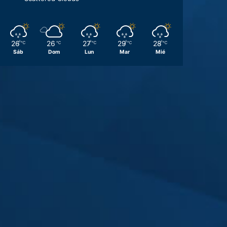
26
26
27
29
28
℃
℃
℃
℃
℃
Sáb
Dom
Lun
Mar
Mié