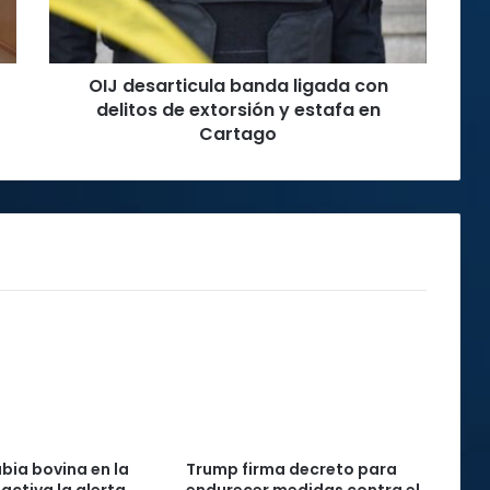
de
extorsión
y
OIJ desarticula banda ligada con
estafa
en
delitos de extorsión y estafa en
Cartago
Cartago
abia bovina en la
Trump firma decreto para