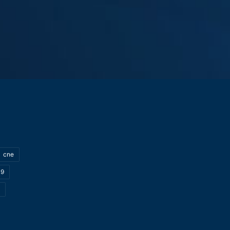
cne
19