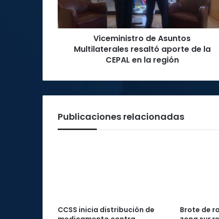
de
la
CEPAL
Viceministro de Asuntos
en
la
Multilaterales resaltó aporte de la
región
CEPAL en la región
Publicaciones relacionadas
CCSS inicia distribución de
Brote de r