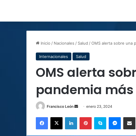
Inicio
/
Nacionales
/
Salud
/
OMS alerta sobre una p
Internacionales
Salud
OMS alerta sobr
pandemia más 
Send
Francisco León
enero 23, 2024
an
Facebook
X
LinkedIn
Pinterest
Skype
Messen
C
email