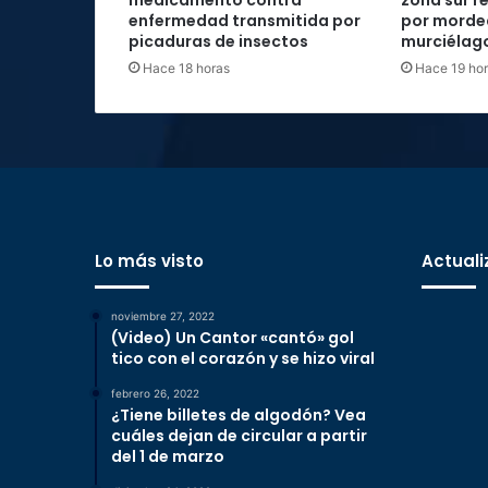
medicamento contra
zona sur re
enfermedad transmitida por
por morde
picaduras de insectos
murciélag
Hace 18 horas
Hace 19 ho
Lo más visto
Actuali
noviembre 27, 2022
(Video) Un Cantor «cantó» gol
tico con el corazón y se hizo viral
febrero 26, 2022
¿Tiene billetes de algodón? Vea
cuáles dejan de circular a partir
del 1 de marzo