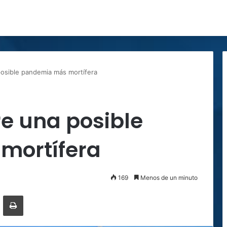
osible pandemia más mortífera
e una posible
mortífera
169
Menos de un minuto
ger
ompartir por correo electrónico
Imprimir