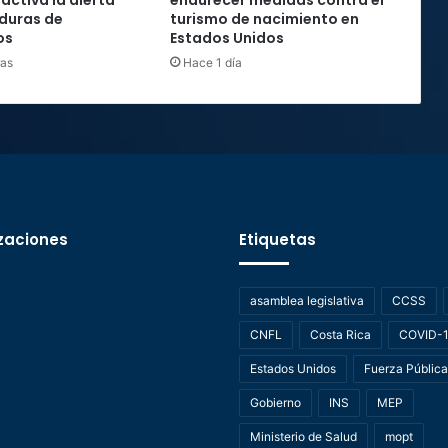
activa la alerta
endurecer medidas contra el
duras de
turismo de nacimiento en
os
Estados Unidos
ras
Hace 1 día
zaciones
Etiquetas
asamblea legislativa
CCSS
CNFL
Costa Rica
COVID-
Estados Unidos
Fuerza Pública
Gobierno
INS
MEP
Ministerio de Salud
mopt