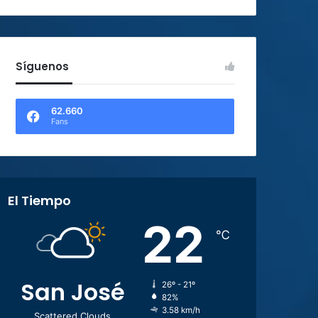
Síguenos
62.660
Fans
El Tiempo
22
℃
San José
26º - 21º
82%
3.58 km/h
Scattered Clouds