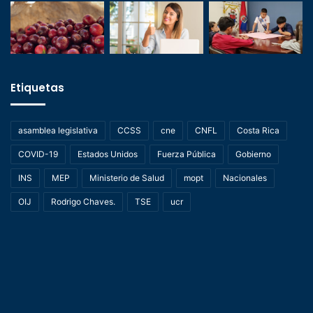
Etiquetas
asamblea legislativa
CCSS
cne
CNFL
Costa Rica
COVID-19
Estados Unidos
Fuerza Pública
Gobierno
INS
MEP
Ministerio de Salud
mopt
Nacionales
OIJ
Rodrigo Chaves.
TSE
ucr