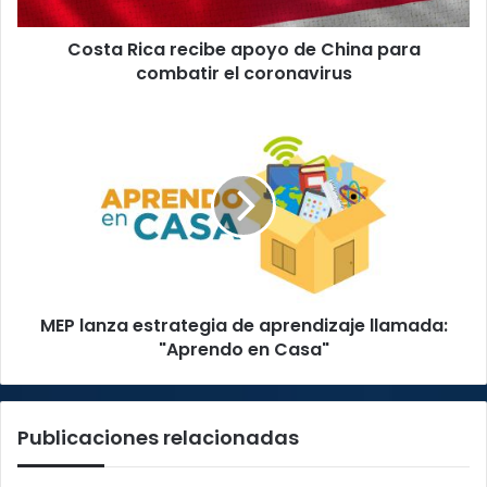
combatir
el
Costa Rica recibe apoyo de China para
coronavirus
combatir el coronavirus
MEP
lanza
estrategia
de
aprendizaje
llamada:
"Aprendo
en
Casa"
MEP lanza estrategia de aprendizaje llamada:
"Aprendo en Casa"
Publicaciones relacionadas