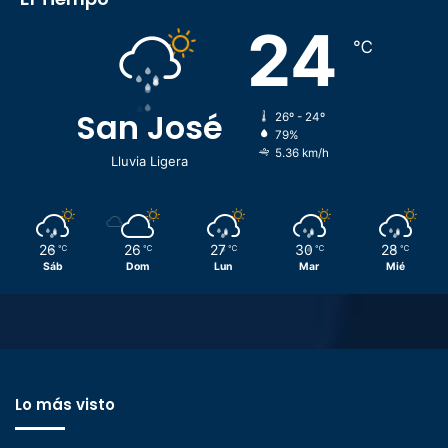
24
℃
San José
26º - 24º
79%
5.36 km/h
Lluvia Ligera
26
26
27
30
28
℃
℃
℃
℃
℃
Sáb
Dom
Lun
Mar
Mié
Lo más visto