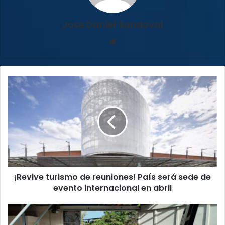
Jose Daniel Sandoval
Sitio
web
¡Revive
turismo
de
reuniones!
País
será
sede
de
evento
¡Revive turismo de reuniones! País será sede de
internacional
en
evento internacional en abril
abril
Proyecto
para