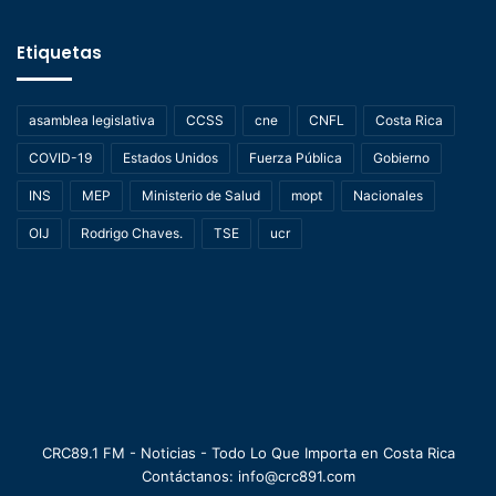
Etiquetas
asamblea legislativa
CCSS
cne
CNFL
Costa Rica
COVID-19
Estados Unidos
Fuerza Pública
Gobierno
INS
MEP
Ministerio de Salud
mopt
Nacionales
OIJ
Rodrigo Chaves.
TSE
ucr
CRC89.1 FM - Noticias - Todo Lo Que Importa en Costa Rica
Contáctanos: info@crc891.com