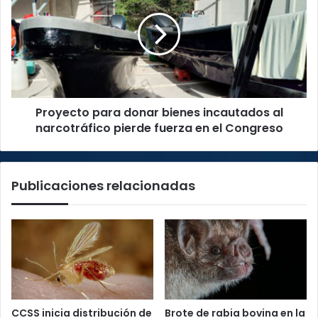
donar
bienes
incautados
al
narcotráfico
pierde
fuerza
Proyecto para donar bienes incautados al
en
el
narcotráfico pierde fuerza en el Congreso
Congreso
Publicaciones relacionadas
CCSS inicia distribución de
Brote de rabia bovina en la