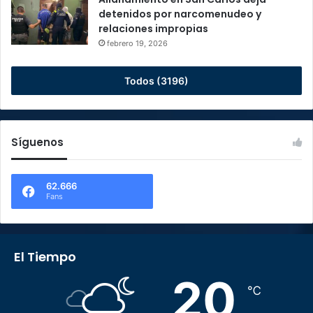
detenidos por narcomenudeo y
relaciones impropias
febrero 19, 2026
Todos (3196)
Síguenos
62.666
Fans
El Tiempo
20
℃