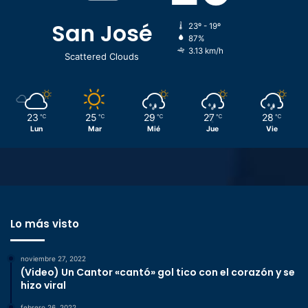
San José
23º - 19º
87%
3.13 km/h
Scattered Clouds
23
25
29
27
28
℃
℃
℃
℃
℃
Lun
Mar
Mié
Jue
Vie
Lo más visto
noviembre 27, 2022
(Video) Un Cantor «cantó» gol tico con el corazón y se
hizo viral
febrero 26, 2022