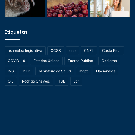
Etiquetas
asamblea legislativa
CCSS
cne
CNFL
Costa Rica
COVID-19
Estados Unidos
Fuerza Pública
Gobierno
INS
MEP
Ministerio de Salud
mopt
Nacionales
OIJ
Rodrigo Chaves.
TSE
ucr