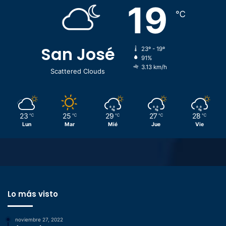
19
℃
San José
23º - 19º
91%
3.13 km/h
Scattered Clouds
23
25
29
27
28
℃
℃
℃
℃
℃
Lun
Mar
Mié
Jue
Vie
Lo más visto
noviembre 27, 2022