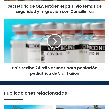
temas
Secretario de OEA está en el país: vio temas de
de
seguridad
seguridad y migración con Canciller a.i
y
migración
País
con
recibe
Canciller
24
a.i
mil
vacunas
para
población
pediátrica
de
País recibe 24 mil vacunas para población
5
a
pediátrica de 5 a 11 años
11
años
Publicaciones relacionadas