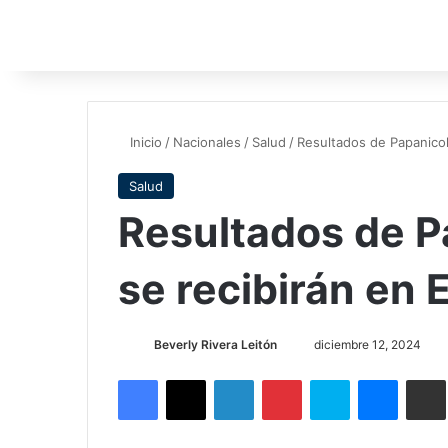
Inicio
/
Nacionales
/
Salud
/
Resultados de Papanico
Salud
Resultados de P
se recibirán en
Send
Beverly Rivera Leitón
diciembre 12, 2024
an
Facebook
X
LinkedIn
Pinterest
Skype
Messen
C
email