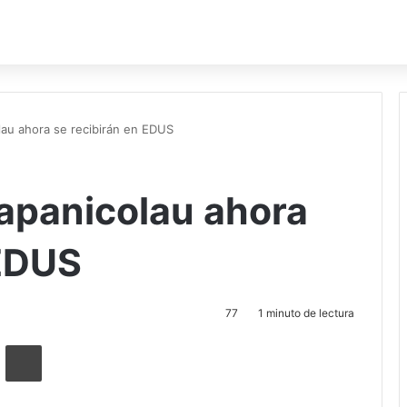
lau ahora se recibirán en EDUS
apanicolau ahora
 EDUS
77
1 minuto de lectura
ger
ompartir por correo electrónico
Imprimir