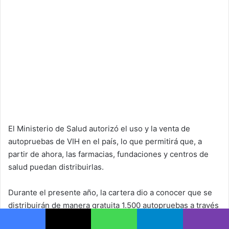
El Ministerio de Salud autorizó el uso y la venta de
autopruebas de VIH en el país, lo que permitirá que, a
partir de ahora, las farmacias, fundaciones y centros de
salud puedan distribuirlas.
Durante el presente año, la cartera dio a conocer que se
distribuirán de manera gratuita 1.500 autopruebas a través
de seis organizaciones de la sociedad civil, como
Facebook
X
WhatsApp
Telegram
Viber