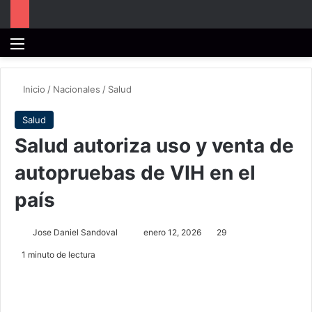
Menú
B
Inicio
/
Nacionales
/
Salud
Salud
Salud autoriza uso y venta de
autopruebas de VIH en el
país
Send
Jose Daniel Sandoval
enero 12, 2026
29
an
1 minuto de lectura
email