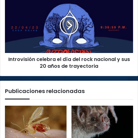
Introvisión
y
celebra
dice
el
que
día
contratarán
del
700
rock
policías
nacional
más
y
sus
Introvisión celebra el día del rock nacional y sus
20
años
20 años de trayectoria
de
trayectoria
Publicaciones relacionadas