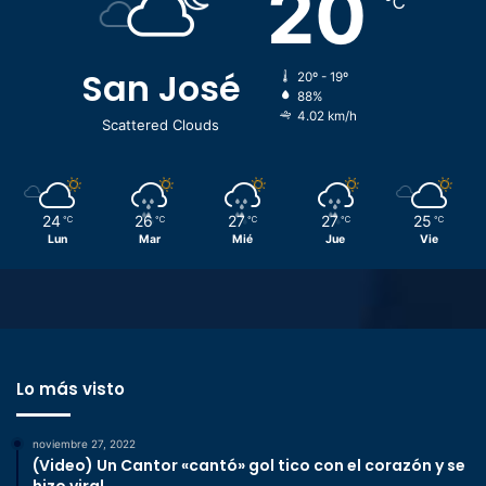
20
℃
San José
20º - 19º
88%
4.02 km/h
Scattered Clouds
24
26
27
27
25
℃
℃
℃
℃
℃
Lun
Mar
Mié
Jue
Vie
Lo más visto
noviembre 27, 2022
(Video) Un Cantor «cantó» gol tico con el corazón y se