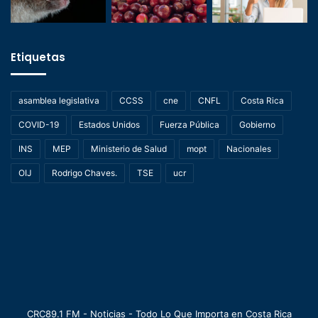
Etiquetas
asamblea legislativa
CCSS
cne
CNFL
Costa Rica
COVID-19
Estados Unidos
Fuerza Pública
Gobierno
INS
MEP
Ministerio de Salud
mopt
Nacionales
OIJ
Rodrigo Chaves.
TSE
ucr
CRC89.1 FM - Noticias - Todo Lo Que Importa en Costa Rica