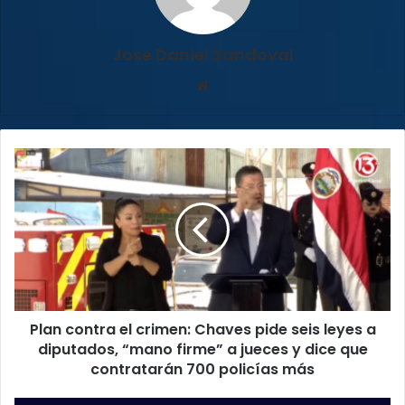
Jose Daniel Sandoval
Sitio
web
Plan
contra
el
crimen:
Chaves
pide
seis
leyes
a
Plan contra el crimen: Chaves pide seis leyes a
diputados,
“mano
diputados, “mano firme” a jueces y dice que
firme”
contratarán 700 policías más
a
jueces