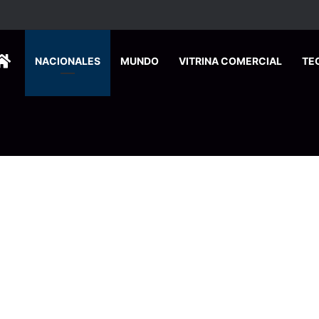
29 elevará el riesgo de inundaciones y deslizamientos este miércoles
HOME
NACIONALES
MUNDO
VITRINA COMERCIAL
TE