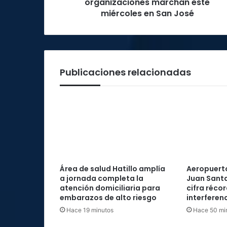
José
organizaciones marchan este
miércoles en San José
Publicaciones relacionadas
Área de salud Hatillo amplía
Aeropuerto
a jornada completa la
Juan Santa
atención domiciliaria para
cifra réco
embarazos de alto riesgo
interferenc
Hace 19 minutos
Hace 50 mi