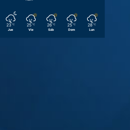
23
25
26
25
28
℃
℃
℃
℃
℃
Jue
Vie
Sáb
Dom
Lun