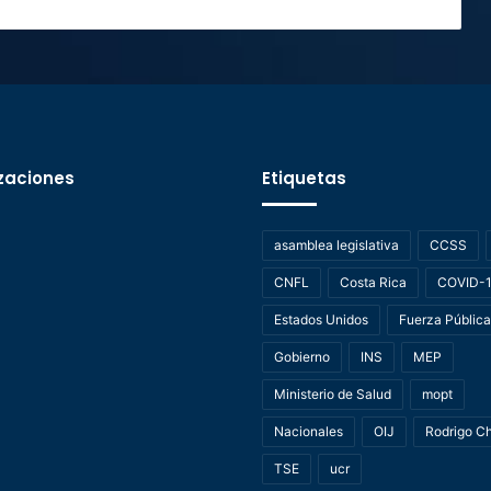
zaciones
Etiquetas
asamblea legislativa
CCSS
CNFL
Costa Rica
COVID-
Estados Unidos
Fuerza Pública
Gobierno
INS
MEP
Ministerio de Salud
mopt
Nacionales
OIJ
Rodrigo C
TSE
ucr