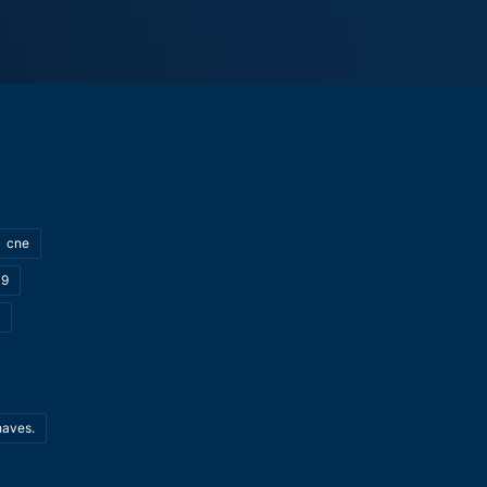
cne
19
haves.