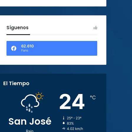
Síguenos
62.610
Fans
El Tiempo
24
℃
San José
25º - 23º
83%
4.02 km/h
Rain