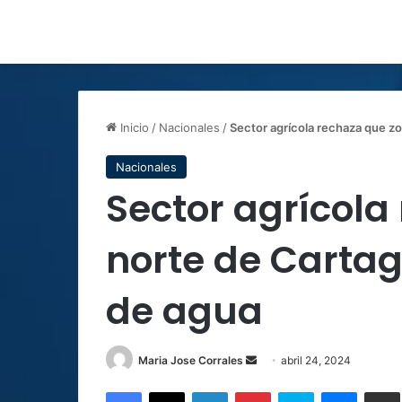
Inicio
/
Nacionales
/
Sector agrícola rechaza que zo
Nacionales
Sector agrícola
norte de Cartag
de agua
Send
Maria Jose Corrales
abril 24, 2024
an
Facebook
X
LinkedIn
Pinterest
Skype
Messen
C