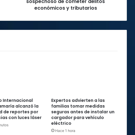
tributarios
sospechoso de cometer delitos
económicos y tributarios
 Internacional
Expertos advierten a las
maría alcanzó la
familias tomar medidas
rd de reportes por
seguras antes de instalar un
ias con luces láser
cargador para vehículo
eléctrico
nutos
Hace 1 hora