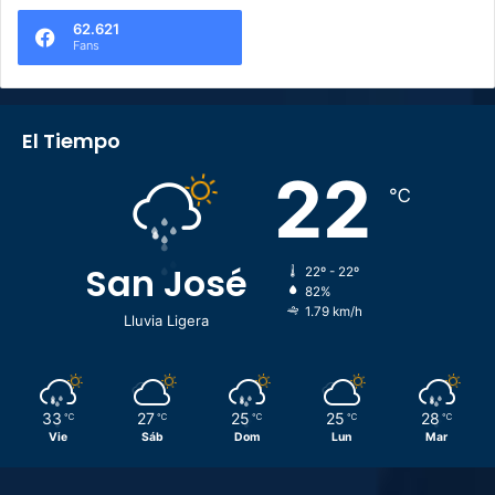
62.621
Fans
El Tiempo
22
℃
San José
22º - 22º
82%
1.79 km/h
Lluvia Ligera
33
27
25
25
28
℃
℃
℃
℃
℃
Vie
Sáb
Dom
Lun
Mar