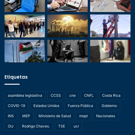
Etiquetas
asamblea legislativa
CCSS
cne
CNFL
Costa Rica
COVID-19
Estados Unidos
Fuerza Pública
Gobierno
INS
MEP
Ministerio de Salud
mopt
Nacionales
OIJ
Rodrigo Chaves.
TSE
ucr