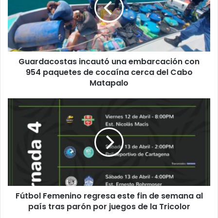
con
954
paquetes
de
cocaína
Guardacostas incautó una embarcación con
cerca
del
954 paquetes de cocaína cerca del Cabo
Cabo
Matapalo
Matapalo
Fútbol
Femenino
regresa
este
fin
de
semana
al
país
Fútbol Femenino regresa este fin de semana al
tras
parón
país tras parón por juegos de la Tricolor
por