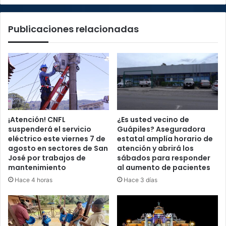
juegos
de
Publicaciones relacionadas
la
Tricolor
¡Atención! CNFL
¿Es usted vecino de
suspenderá el servicio
Guápiles? Aseguradora
eléctrico este viernes 7 de
estatal amplía horario de
agosto en sectores de San
atención y abrirá los
José por trabajos de
sábados para responder
mantenimiento
al aumento de pacientes
Hace 4 horas
Hace 3 días