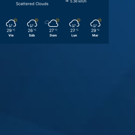
5.36 km/h
Scattered Clouds
29
26
27
27
29
℃
℃
℃
℃
℃
Vie
Sáb
Dom
Lun
Mar