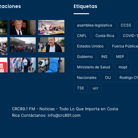
zaciones
Etiquetas
asamblea legislativa
CCSS
CNFL
Costa Rica
COVID-
Estados Unidos
Fuerza Pública
Gobierno
INS
MEP
Ministerio de Salud
mopt
Nacionales
OIJ
Rodrigo C
TSE
ucr
CRC89.1 FM - Noticias - Todo Lo Que Importa en Costa
Rica Contáctanos: info@crc891.com