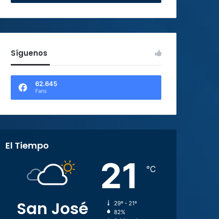
Síguenos
62.645
Fans
El Tiempo
21
℃
San José
29º - 21º
82%