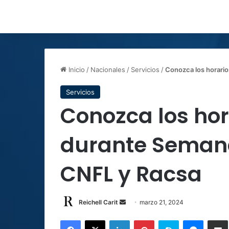
Inicio
/
Nacionales
/
Servicios
/
Conozca los horario
Servicios
Conozca los hor
durante Semana
CNFL y Racsa
Send
Reichell Carit
marzo 21, 2024
an
Facebook
X
LinkedIn
Pinterest
Skype
Messen
C
email