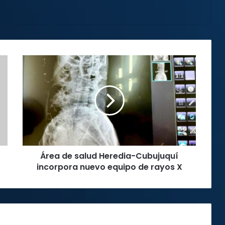
Área
de
salud
Heredia-
Cubujuquí
incorpora
nuevo
equipo
de
Área de salud Heredia-Cubujuquí
rayos
X
incorpora nuevo equipo de rayos X