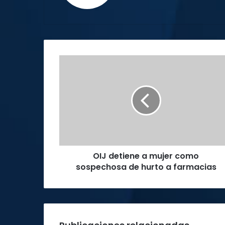
OIJ
detiene
a
mujer
como
sospechosa
de
hurto
a
OIJ detiene a mujer como
farmacias
sospechosa de hurto a farmacias