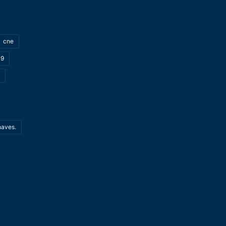
cne
19
haves.