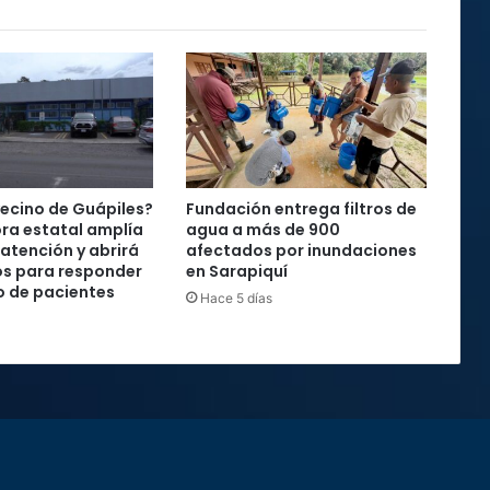
vecino de Guápiles?
Fundación entrega filtros de
ra estatal amplía
agua a más de 900
 atención y abrirá
afectados por inundaciones
os para responder
en Sarapiquí
o de pacientes
Hace 5 días