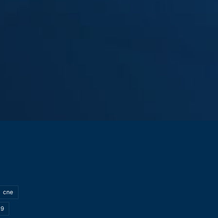
cne
19