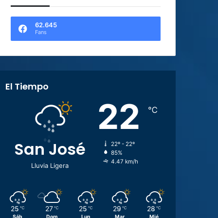
62.645
Fans
El Tiempo
22
℃
San José
22º - 22º
85%
4.47 km/h
Lluvia Ligera
25
27
25
29
28
℃
℃
℃
℃
℃
Sáb
Dom
Lun
Mar
Mié