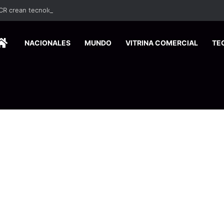
UCR crean tecnología que limpia aguas residuales con hongos
HOME
NACIONALES
MUNDO
VITRINA COMERCIAL
TE