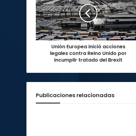
inició
acciones
legales
contra
Reino
Unido
por
Unión Europea inició acciones
incumplir
tratado
legales contra Reino Unido por
del
incumplir tratado del Brexit
Brexit
Publicaciones relacionadas