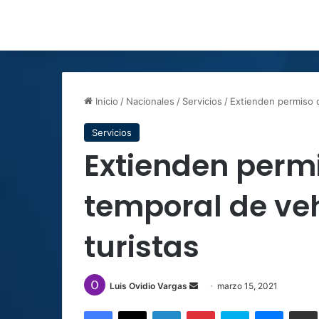
Inicio
/
Nacionales
/
Servicios
/
Extienden permiso d
Servicios
Extienden perm
temporal de ve
turistas
Send
Luis Ovidio Vargas
marzo 15, 2021
an
Facebook
X
LinkedIn
Pinterest
Skype
Messen
C