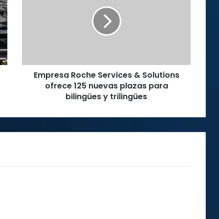
Services
&
Solutions
ofrece
125
nuevas
plazas
Empresa Roche Services & Solutions
para
bilingües
ofrece 125 nuevas plazas para
y
bilingües y trilingües
trilingües