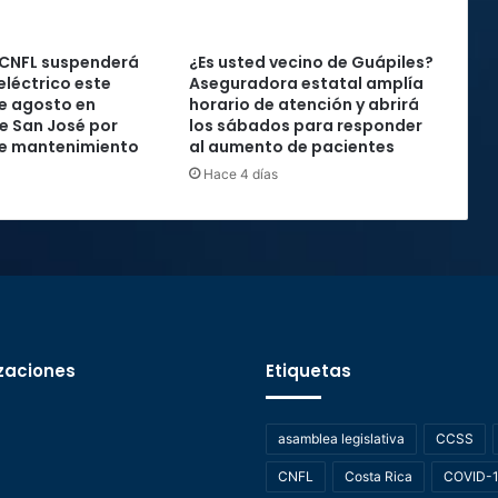
 CNFL suspenderá
¿Es usted vecino de Guápiles?
 eléctrico este
Aseguradora estatal amplía
de agosto en
horario de atención y abrirá
e San José por
los sábados para responder
de mantenimiento
al aumento de pacientes
Hace 4 días
zaciones
Etiquetas
asamblea legislativa
CCSS
CNFL
Costa Rica
COVID-