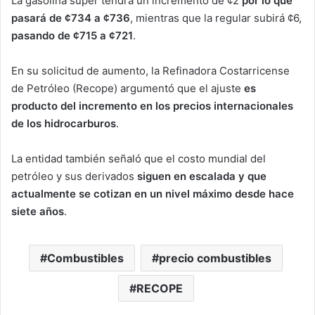
La gasolina súper tendrá un incremento de ¢2
por lo que
pasará de ¢734 a ¢736
, mientras que la regular subirá ¢6,
pasando de ¢715 a ¢721
.
En su solicitud de aumento, la Refinadora Costarricense
de Petróleo (Recope) argumentó que el ajuste
es
producto del incremento en los precios internacionales
de los hidrocarburos
.
La entidad también señaló que el costo mundial del
petróleo y sus derivados
siguen en escalada y que
actualmente se cotizan en un nivel máximo desde hace
siete años
.
Combustibles
precio combustibles
RECOPE