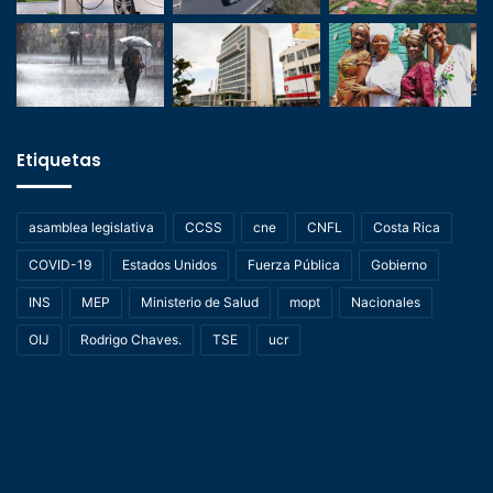
Etiquetas
asamblea legislativa
CCSS
cne
CNFL
Costa Rica
COVID-19
Estados Unidos
Fuerza Pública
Gobierno
INS
MEP
Ministerio de Salud
mopt
Nacionales
OIJ
Rodrigo Chaves.
TSE
ucr