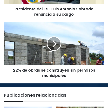
su
Presidente del TSE Luis Antonio Sobrado
cargo
renuncia a su cargo
22%
de
obras
se
construyen
sin
permisos
municipales
22% de obras se construyen sin permisos
municipales
Publicaciones relacionadas