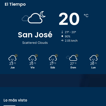
El Tiempo
20
℃
San José
21º - 20º
90%
2.05 km/h
Scattered Clouds
23
25
27
27
26
℃
℃
℃
℃
℃
Jue
Vie
Sáb
Dom
Lun
Lo más visto