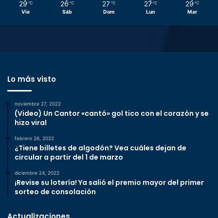
29
26
27
27
29
℃
℃
℃
℃
℃
Vie
Sáb
Dom
Lun
Mar
Lo más visto
noviembre 27, 2022
(Video) Un Cantor «cantó» gol tico con el corazón y se
hizo viral
febrero 26, 2022
¿Tiene billetes de algodón? Vea cuáles dejan de
circular a partir del 1 de marzo
diciembre 24, 2022
¡Revise su lotería! Ya salió el premio mayor del primer
sorteo de consolación
Actualizaciones