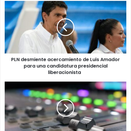
PLN
desmiente
acercamiento
de
Luis
Amador
para
una
candidatura
PLN desmiente acercamiento de Luis Amador
presidencial
liberacionista
para una candidatura presidencial
liberacionista
Gobierno
asegura
continuidad
del
servicio
a
concesionarios
de