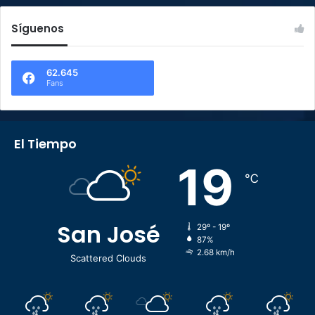
Síguenos
62.645
Fans
El Tiempo
19
℃
San José
29º - 19º
87%
2.68 km/h
Scattered Clouds