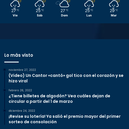
27
25
27
25
29
℃
℃
℃
℃
℃
Vie
Sáb
Dom
Lun
Mar
Lo más visto
noviembre 27, 2022
(Video) Un Cantor «cantó» gol tico con el corazón y se
hizo viral
febrero 26, 2022
¿Tiene billetes de algodón? Vea cuáles dejan de
circular a partir del 1 de marzo
diciembre 24, 2022
¡Revise su lotería! Ya salió el premio mayor del primer
sorteo de consolación