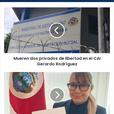
Mueren
dos
privados
de
libertad
en
el
CAI
Gerardo
Mueren dos privados de libertad en el CAI
Rodríguez
Gerardo Rodríguez
Diputada
Paola
Nájera
pide
al
Gobierno
volver
al