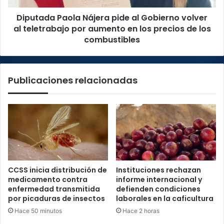
teletrabajo
Diputada Paola Nájera pide al Gobierno volver
por
aumento
al teletrabajo por aumento en los precios de los
en
combustibles
los
precios
de
Publicaciones relacionadas
los
combustibles
CCSS inicia distribución de
Instituciones rechazan
medicamento contra
informe internacional y
enfermedad transmitida
defienden condiciones
por picaduras de insectos
laborales en la caficultura
Hace 50 minutos
Hace 2 horas