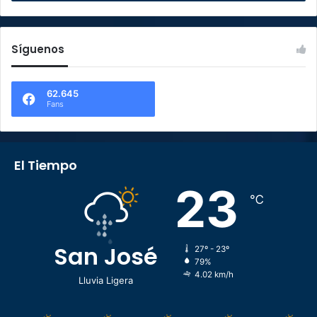
Síguenos
62.645
Fans
El Tiempo
23
℃
San José
27º - 23º
79%
4.02 km/h
Lluvia Ligera