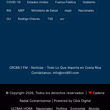
COVID-19
Estados Unidos
Fuerza Pública
Gobierno
INS
MEP
Ministerio de Salud
mopt
Nacionales
OIJ
Rodrigo Chaves.
TSE
ucr
CRC89.1 FM - Noticias - Todo Lo Que Importa en Costa Rica
Contáctanos: info@crc891.com
© Copyright 2026, Todos los derechos reservados |
Cadena
Radial Costarricense
| Powered by
Click Digital
ULTIMA HORA
Nacionales
Política
Economía
Mundo