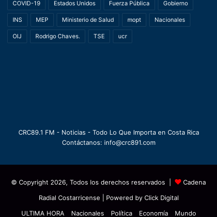
COVID-19
Estados Unidos
Fuerza Pública
Gobierno
INS
MEP
Ministerio de Salud
mopt
Nacionales
OIJ
Rodrigo Chaves.
TSE
ucr
CRC89.1 FM - Noticias - Todo Lo Que Importa en Costa Rica
Contáctanos: info@crc891.com
© Copyright 2026, Todos los derechos reservados |
Cadena
Radial Costarricense
| Powered by
Click Digital
ULTIMA HORA
Nacionales
Política
Economía
Mundo