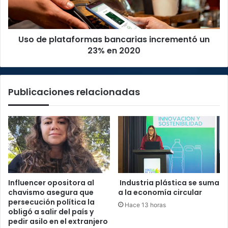
23%
en
2020
Uso de plataformas bancarias incrementó un
23% en 2020
Publicaciones relacionadas
Influencer opositora al
Industria plástica se suma
chavismo asegura que
a la economía circular
persecución política la
Hace 13 horas
obligó a salir del país y
pedir asilo en el extranjero