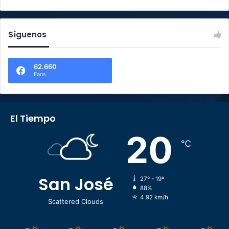
Síguenos
62.660
Fans
El Tiempo
20
℃
San José
27º - 19º
88%
4.92 km/h
Scattered Clouds