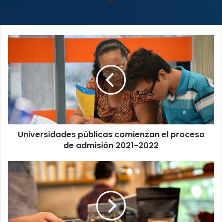
Sitio
web
Universidades
públicas
comienzan
el
proceso
de
admisión
2021-
2022
Universidades públicas comienzan el proceso
de admisión 2021-2022
Uso
de
plataformas
bancarias
incrementó
un