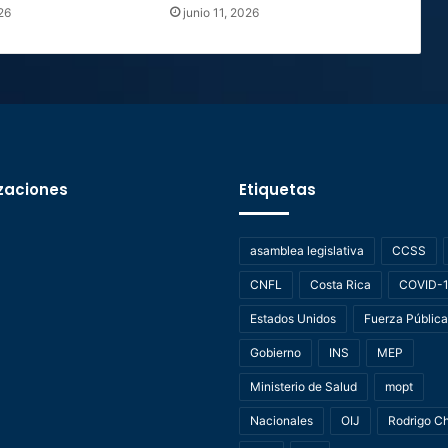
26
junio 11, 2026
zaciones
Etiquetas
asamblea legislativa
CCSS
CNFL
Costa Rica
COVID-
Estados Unidos
Fuerza Pública
Gobierno
INS
MEP
Ministerio de Salud
mopt
Nacionales
OIJ
Rodrigo C