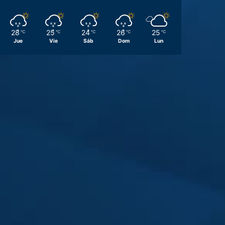
28
25
24
26
25
℃
℃
℃
℃
℃
Jue
Vie
Sáb
Dom
Lun