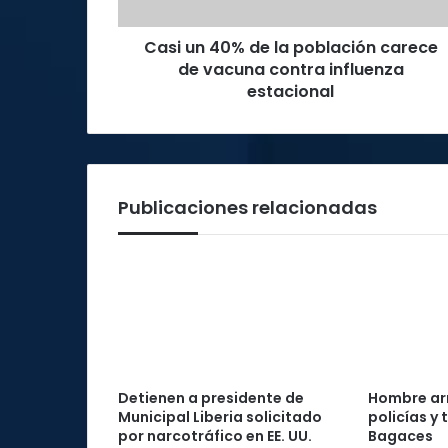
de
vacuna
Casi un 40% de la población carece
contra
influenza
de vacuna contra influenza
estacional
estacional
Publicaciones relacionadas
Detienen a presidente de
Hombre ar
Municipal Liberia solicitado
policías y
por narcotráfico en EE. UU.
Bagaces