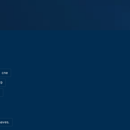
cne
19
haves.