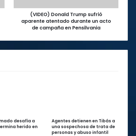
un
acto
(VIDEO) Donald Trump sufrió
de
campaña
aparente atentado durante un acto
en
de campaña en Pensilvania
Pensilvania
mado desafía a
Agentes detienen en Tibás a
 termina herido en
una sospechosa de trata de
personas y abuso infantil