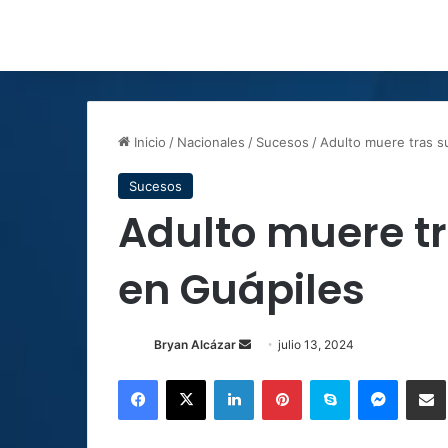
Inicio
/
Nacionales
/
Sucesos
/
Adulto muere tras su
Sucesos
Adulto muere tra
en Guápiles
Send
Bryan Alcázar
julio 13, 2024
an
Facebook
X
LinkedIn
Pinterest
Skype
Messen
C
email