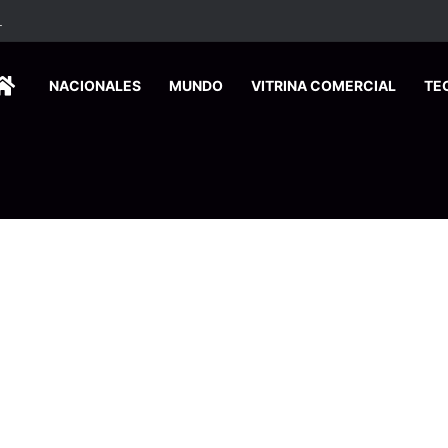
elevará el riesgo de inundaciones y deslizamientos este miércoles
HOME
NACIONALES
MUNDO
VITRINA COMERCIAL
TE