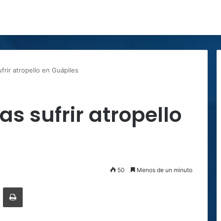
frir atropello en Guápiles
s sufrir atropello
50
Menos de un minuto
ger
ompartir por correo electrónico
Imprimir