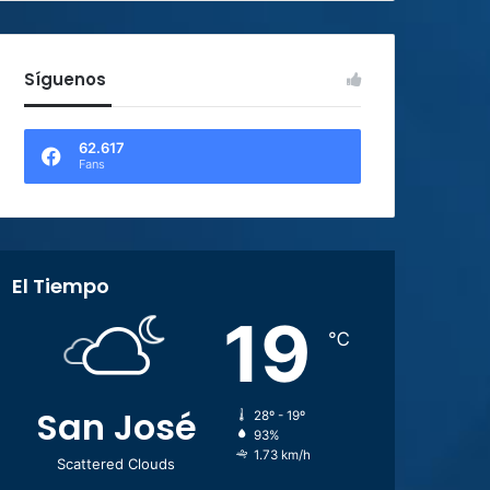
Síguenos
62.617
Fans
El Tiempo
19
℃
San José
28º - 19º
93%
1.73 km/h
Scattered Clouds