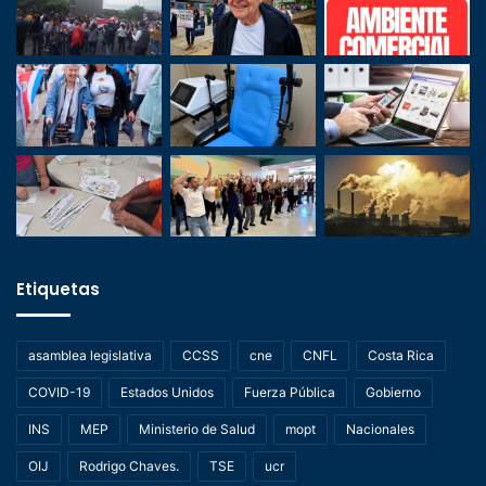
Etiquetas
asamblea legislativa
CCSS
cne
CNFL
Costa Rica
COVID-19
Estados Unidos
Fuerza Pública
Gobierno
INS
MEP
Ministerio de Salud
mopt
Nacionales
OIJ
Rodrigo Chaves.
TSE
ucr