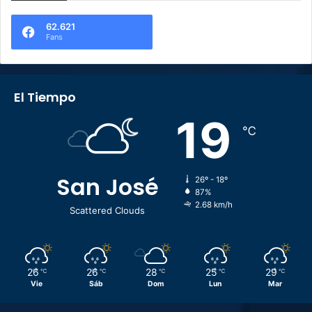
62.621
Fans
El Tiempo
19
℃
San José
26º - 18º
87%
2.68 km/h
Scattered Clouds
26
26
28
25
29
℃
℃
℃
℃
℃
Vie
Sáb
Dom
Lun
Mar