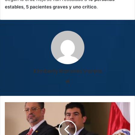
estables, 5 pacientes graves y uno crítico
.
Kimberly Ramirez Varela
Sitio
web
Rodrigo
Chaves
destituye
y
quita