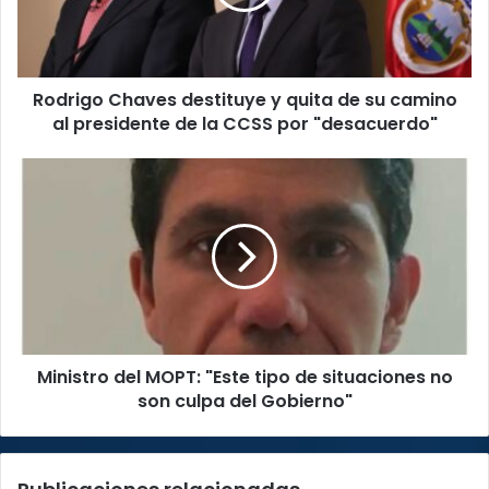
de
su
camino
al
Rodrigo Chaves destituye y quita de su camino
presidente
de
al presidente de la CCSS por "desacuerdo"
la
CCSS
Ministro
por
del
"desacuerdo"
MOPT:
"Este
tipo
de
situaciones
no
son
Ministro del MOPT: "Este tipo de situaciones no
culpa
del
son culpa del Gobierno"
Gobierno"