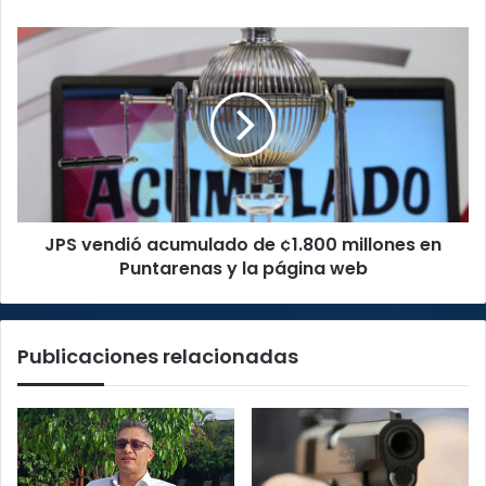
canadiense
JPS
vendió
acumulado
de
¢1.800
millones
en
Puntarenas
y
JPS vendió acumulado de ¢1.800 millones en
la
página
Puntarenas y la página web
web
Publicaciones relacionadas