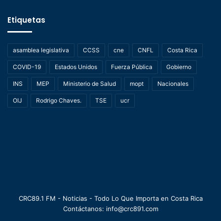
Etiquetas
asamblea legislativa
CCSS
cne
CNFL
Costa Rica
COVID-19
Estados Unidos
Fuerza Pública
Gobierno
INS
MEP
Ministerio de Salud
mopt
Nacionales
OIJ
Rodrigo Chaves.
TSE
ucr
CRC89.1 FM - Noticias - Todo Lo Que Importa en Costa Rica
Contáctanos: info@crc891.com