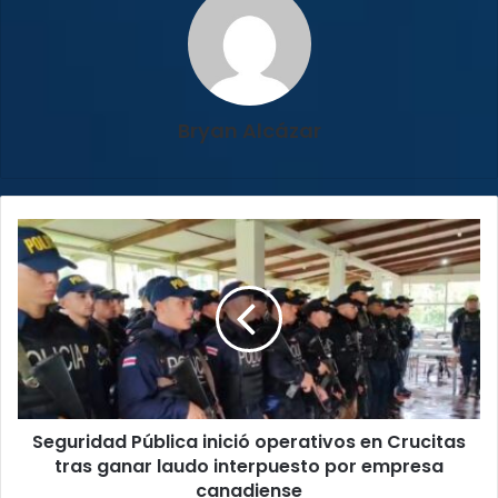
Bryan Alcázar
Seguridad
Pública
inició
operativos
en
Crucitas
tras
ganar
laudo
Seguridad Pública inició operativos en Crucitas
interpuesto
por
tras ganar laudo interpuesto por empresa
empresa
canadiense