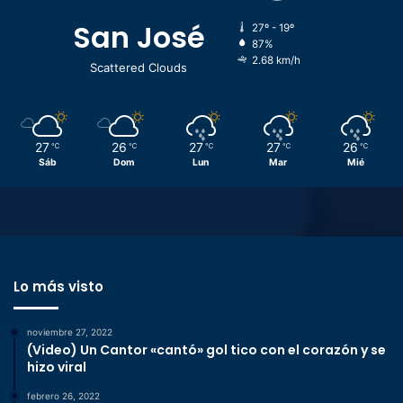
San José
27º - 19º
87%
2.68 km/h
Scattered Clouds
27
26
27
27
26
℃
℃
℃
℃
℃
Sáb
Dom
Lun
Mar
Mié
Lo más visto
noviembre 27, 2022
(Video) Un Cantor «cantó» gol tico con el corazón y se
hizo viral
febrero 26, 2022